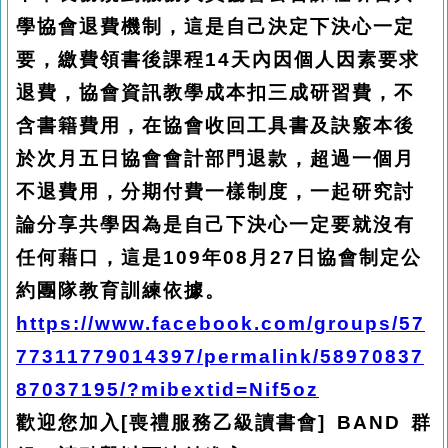
學協會退費機制，這是自己決定下決心一定
要，繳費領書後課程14天內因個人因素要求
退費，協會資訊教學成本扣三成研習費，不
含書籍費用，在協會收回工具書及訣竅本後
於次月五日協會會計部門退款，超過一個月
不退費用，分期付費一樣制度，一起研究討
論分享共學因為是自己下決心一定要就沒有
任何藉口，這是109年08月27日協會制定公
約團隊教育訓練依據。
https://www.facebook.com/groups/57
77311779014397/permalink/58970837
87037195/?mibextid=Nif5oz
歡迎您加入[喪禮服務乙級讀書會] BAND 群