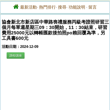
最新活動
熱門排行
搜尋
功能說明
留言
·
·
·
·
協會新北市新店區中華路喪禮服務丙級考證照研習三
個月每單週星期三09：30開始，11：30結束，研習
費用25000元以轉帳匯款後拍照po賴回覆為準，另
工具書600元
活動日期：2024-12-09
課程/講座