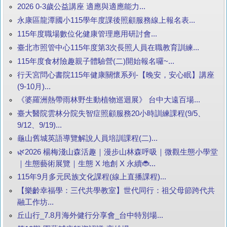
2026 0-3歲公益講座 適應與適應能力...
永康區龍潭國小115學年度課後照顧服務線上報名表...
115年度職場數位化健康管理應用研討會...
臺北市照管中心115年度第3次長照人員在職教育訓練...
115年度食材險趣親子體驗營(二)開始報名囉~...
行天宮問心書院115年健康關懷系列-【晚安，安心眠】講座
(9-10月)...
《婆羅洲熱帶雨林野生動植物巡迴展》 台中大遠百場...
臺大醫院雲林分院失智症照顧服務20小時訓練課程(9/5、
9/12、9/19)...
龜山舊城英語導覽解說人員培訓課程(二)...
🌿2026 楊梅淺山森活趣｜漫步山林森呼吸｜微觀生態小學堂
｜生態藝術展覽｜生態 X 地創 X 永續🐞...
115年9月多元民族文化課程(線上直播課程)...
【樂齡幸福學：三代共學教室】世代同行：祖父母節跨代共
融工作坊...
丘山行_7.8月海外健行分享會_台中特別場...