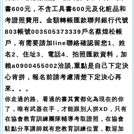
書600元，不含工具書600元及化粧品和
考證照費用。金額轉帳匯款聯邦銀行代號
803帳號003505373339戶名蔡煌松帳
戶，有需要請加line聯絡確認留您1、姓
名2、住址3、電話4、拍照匯款資料，加
賴a0900455002洽談,重點是自己下定決
心肯拼，報名前請考慮清楚下定決心再
來。。。
你走過的路、看過的書其實都化為現在的你
了，唯有武器在手，才能跟別人拼XD，只有
在協會教育訓練團隊輔導考取證照，在協會
駐點分享講師就有您教育訓練位置，歡迎加