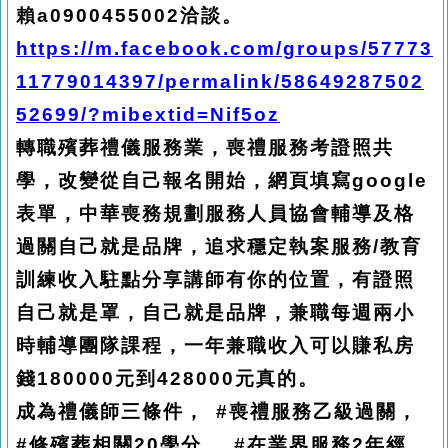
賴a0900455002洽談。
https://m.facebook.com/groups/57773
11779014397/permalink/58649287502
52699/?mibextid=Nif5oz
轉職殯葬禮儀服務業，喪禮服務考證照共
學，改變從自己報名開始，網頁填寫google
表單，中華喪務規劃服務人員協會輔導及格
過關自己就是品牌，追求穩定執案服務/教育
訓練收入駐點分享講師有你的位置，有證照
自己就是罩，自己就是品牌，兼職每週兩小
時輔導團隊課程，一年兼職收入可以賺私房
錢180000元到428000元真的。
成為禮儀師三條件， #喪禮服務乙級過關，
#修殯葬相關20學分， #在業界服務2年經