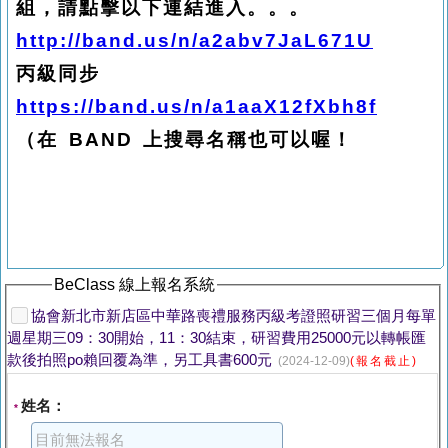
組，請點擊以下連結進入。。。
http://band.us/n/a2abv7JaL671U
丙級同步
https://band.us/n/a1aaX12fXbh8f
（在 BAND 上搜尋名稱也可以喔！
BeClass 線上報名系統
協會新北市新店區中華路喪禮服務丙級考證照研習三個月每單
週星期三09：30開始，11：30結束，研習費用25000元以轉帳匯
款後拍照po賴回覆為準，另工具書600元
(2024-12-09)
(報名截止)
姓名：
*