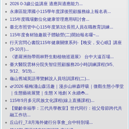
2026 0-3歲公益講座 適應與適應能力...
永康區龍潭國小115學年度課後照顧服務線上報名表...
115年度職場數位化健康管理應用研討會...
臺北市照管中心115年度第3次長照人員在職教育訓練...
115年度食材險趣親子體驗營(二)開始報名囉~...
行天宮問心書院115年健康關懷系列-【晚安，安心眠】講座
(9-10月)...
《婆羅洲熱帶雨林野生動植物巡迴展》 台中大遠百場...
臺大醫院雲林分院失智症照顧服務20小時訓練課程(9/5、
9/12、9/19)...
龜山舊城英語導覽解說人員培訓課程(二)...
🌿2026 楊梅淺山森活趣｜漫步山林森呼吸｜微觀生態小學堂
｜生態藝術展覽｜生態 X 地創 X 永續🐞...
115年9月多元民族文化課程(線上直播課程)...
【樂齡幸福學：三代共學教室】世代同行：祖父母節跨代共
融工作坊...
丘山行_7.8月海外健行分享會_台中特別場...