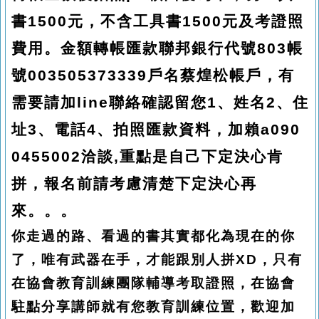
書1500元，不含工具書1500元及考證照
費用。金額轉帳匯款聯邦銀行代號803帳
號003505373339戶名蔡煌松帳戶，有
需要請加line聯絡確認留您1、姓名2、住
址3、電話4、拍照匯款資料，加賴a090
0455002洽談,重點是自己下定決心肯
拼，報名前請考慮清楚下定決心再
來。。。
你走過的路、看過的書其實都化為現在的你
了，唯有武器在手，才能跟別人拼XD，只有
在協會教育訓練團隊輔導考取證照，在協會
駐點分享講師就有您教育訓練位置，歡迎加