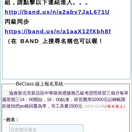
組，請點擊以下連結進入。。。
http://band.us/n/a2abv7JaL671U
丙級同步
https://band.us/n/a1aaX12fXbh8f
（在 BAND 上搜尋名稱也可以喔！
BeClass 線上報名系統
協會新北市新店區中華路喪禮服務乙級考證照研習三個月每單
週星期三14：00開始，16：00結束，研習費用32000元以轉帳匯
款後拍照po賴回覆為準，另工具書1500元
(2024-12-09)
(報名截止)
姓名：
*