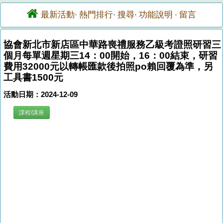
最新活動
熱門排行
搜尋
功能說明
留言
·
·
·
·
協會新北市新店區中華路喪禮服務乙級考證照研習三
個月每單週星期三14：00開始，16：00結束，研習
費用32000元以轉帳匯款後拍照po賴回覆為準，另
工具書1500元
活動日期：2024-12-09
課程/講座