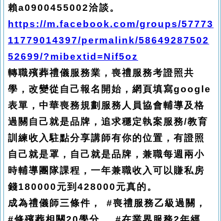
賴a0900455002洽談。
https://m.facebook.com/groups/57773
11779014397/permalink/58649287502
52699/?mibextid=Nif5oz
轉職殯葬禮儀服務業，喪禮服務考證照共
學，改變從自己報名開始，網頁填寫google
表單，中華喪務規劃服務人員協會輔導及格
過關自己就是品牌，追求穩定執案服務/教育
訓練收入駐點分享講師有你的位置，有證照
自己就是罩，自己就是品牌，兼職每週兩小
時輔導團隊課程，一年兼職收入可以賺私房
錢180000元到428000元真的。
成為禮儀師三條件， #喪禮服務乙級過關，
#修殯葬相關20學分， #在業界服務2年經