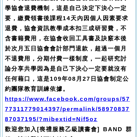
學協會退費機制，這是自己決定下決心一定
要，繳費領書後課程14天內因個人因素要求
退費，協會資訊教學成本扣三成研習費，不
含書籍費用，在協會收回工具書及訣竅本後
於次月五日協會會計部門退款，超過一個月
不退費用，分期付費一樣制度，一起研究討
論分享共學因為是自己下決心一定要就沒有
任何藉口，這是109年08月27日協會制定公
約團隊教育訓練依據。
https://www.facebook.com/groups/57
77311779014397/permalink/58970837
87037195/?mibextid=Nif5oz
歡迎您加入[喪禮服務乙級讀書會] BAND 群