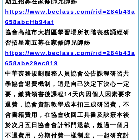
期五招募在家修師兄師姊
https://www.beclass.com/rid=284b43a
658abcffb94af
協會高雄市大樹區學習場所初階喪務誦經研
習招星期五募在家修師兄師姊
https://www.beclass.com/rid=284b43a
658abe29ec819
中華喪務規劃服務人員協會公告課程研習共
學協會退費機制，這是自己決定下決心一定
要，繳費領書後課程14天內因個人因素要求
退費，協會資訊教學成本扣三成研習費，不
含書籍費用，在協會收回工具書及訣竅本後
於次月五日協會會計部門退款，超過一個月
不退費用，分期付費一樣制度，一起研究討