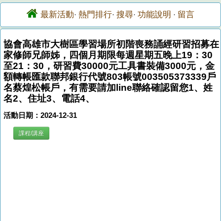
最新活動
熱門排行
搜尋
功能說明
留言
·
·
·
·
協會高雄市大樹區學習場所初階喪務誦經研習招募在
家修師兄師姊，四個月期限每週星期五晚上19：30
至21：30，研習費30000元工具書裝備3000元，金
額轉帳匯款聯邦銀行代號803帳號003505373339戶
名蔡煌松帳戶，有需要請加line聯絡確認留您1、姓
名2、住址3、電話4、
活動日期：2024-12-31
課程/講座