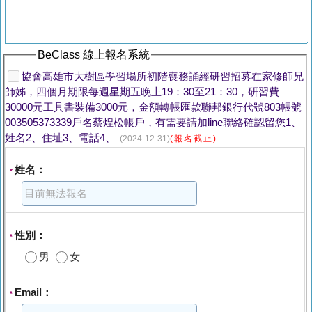
BeClass 線上報名系統
協會高雄市大樹區學習場所初階喪務誦經研習招募在家修師兄
師姊，四個月期限每週星期五晚上19：30至21：30，研習費
30000元工具書裝備3000元，金額轉帳匯款聯邦銀行代號803帳號
003505373339戶名蔡煌松帳戶，有需要請加line聯絡確認留您1、
姓名2、住址3、電話4、
(2024-12-31)
(報名截止)
姓名：
*
性別：
*
男
女
Email：
*