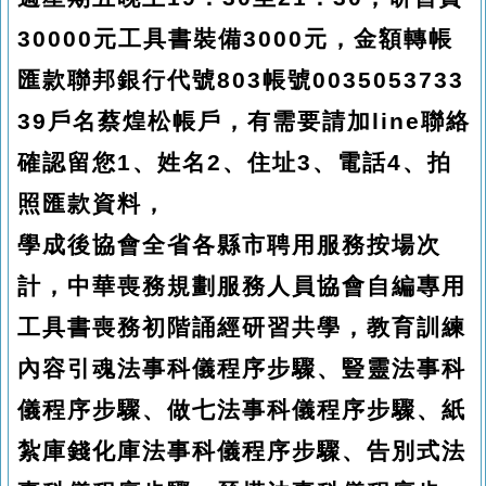
30000元工具書裝備3000元，金額轉帳
匯款聯邦銀行代號803帳號0035053733
39戶名蔡煌松帳戶，有需要請加line聯絡
確認留您1、姓名2、住址3、電話4、拍
照匯款資料，
學成後協會全省各縣市聘用服務按場次
計，中華喪務規劃服務人員協會自編專用
工具書喪務初階誦經研習共學，教育訓練
內容引魂法事科儀程序步驟、豎靈法事科
儀程序步驟、做七法事科儀程序步驟、紙
紮庫錢化庫法事科儀程序步驟、告別式法