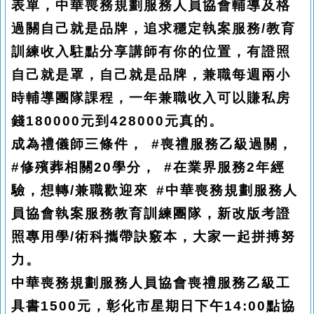
表單，中華喪務規劃服務人員協會輔導及格
過關自己就是品牌，追求穩定執案服務/教育
訓練收入駐點分享講師有你的位置，有證照
自己就是罩，自己就是品牌，兼職每週兩小
時輔導團隊課程，一年兼職收入可以賺私房
錢180000元到428000元真的。
成為禮儀師三條件， #喪禮服務乙級過關，
#修殯葬相關20學分， #在業界服務2年經
驗，想轉/兼職歡迎來 #中華喪務規劃服務人
員協會執案服務教育訓練團隊，新改版考證
照專用學/術科攜帶訣竅本，大家一起拼搏努
力。
中華喪務規劃服務人員協會喪禮服務乙級工
具書1500元，彰化市星期日下午14:00點協