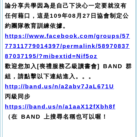
論分享共學因為是自己下決心一定要就沒有
任何藉口，這是109年08月27日協會制定公
約團隊教育訓練依據。
https://www.facebook.com/groups/57
77311779014397/permalink/58970837
87037195/?mibextid=Nif5oz
歡迎您加入[喪禮服務乙級讀書會] BAND 群
組，請點擊以下連結進入。。。
http://band.us/n/a2abv7JaL671U
丙級同步
https://band.us/n/a1aaX12fXbh8f
（在 BAND 上搜尋名稱也可以喔！