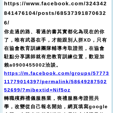
https://www.facebook.com/324342
841476104/posts/68537391870632
6/
你走過的路、看過的書其實都化為現在的你
了，唯有武器在手，才能跟別人拼XD，只有
在協會教育訓練團隊輔導考取證照，在協會
駐點分享講師就有您教育訓練位置，歡迎加
賴a0900455002洽談。
https://m.facebook.com/groups/57773
11779014397/permalink/58649287502
52699/?mibextid=Nif5oz
轉職殯葬禮儀服務業，喪禮服務考證照共
學，改變從自己報名開始，網頁填寫google