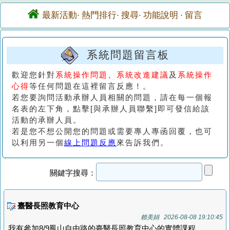
最新活動
熱門排行
搜尋
功能說明
留言
·
·
·
·
系統問題留言板
歡迎您針對
系統操作問題
、
系統改進建議
及
系統操作
心得
等任何問題在這裡留言反應！。
若您要詢問活動承辦人員相關的問題，請在每一個報
名表的左下角，點擊[與承辦人員聯繫]即可發信給該
活動的承辦人員。
若是您不想公開您的問題或需要專人專函回覆，也可
以利用另一個
線上問題反應
來告訴我們。
關鍵字搜尋：
臺醫長照教育中心
賴美娟 2026-08-08 19:10:45
我有參加8/9鳳山自由路的臺醫長照教育中心的實體課程.