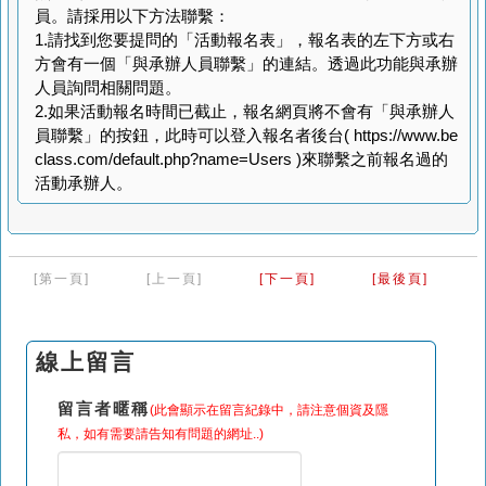
員。請採用以下方法聯繫：
1.請找到您要提問的「活動報名表」，報名表的左下方或右
方會有一個「與承辦人員聯繫」的連結。透過此功能與承辦
人員詢問相關問題。
2.如果活動報名時間已截止，報名網頁將不會有「與承辦人
員聯繫」的按鈕，此時可以登入報名者後台( https://www.be
class.com/default.php?name=Users )來聯繫之前報名過的
活動承辦人。
[第一頁]
[上一頁]
[下一頁]
[最後頁]
線上留言
留言者暱稱
(此會顯示在留言紀錄中，請注意個資及隱
私，如有需要請告知有問題的網址..)