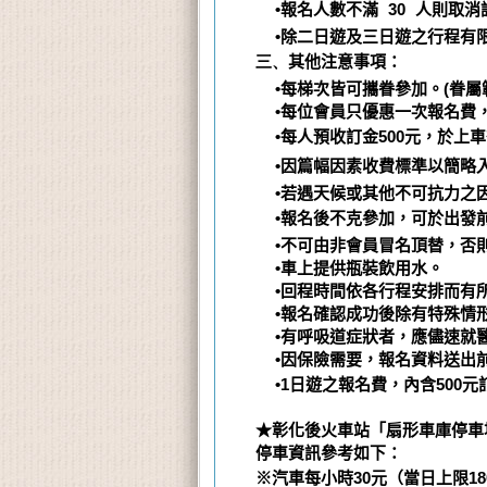
•
報名人數不滿
30
人則取消
•除二日遊及三日遊之行程有限
三、
其他注意事項：
•每梯次皆可攜眷參加。(眷屬
•每位會員只優惠一次報名費，
•每人預收訂金
500
元，於上車
•因篇幅因素收費標準以簡略
•若遇天候或其他不可抗力之
•報名後不克參加，可於出發前
•不可由非會員冒名頂替，否
•車上提供瓶裝飲用水。
•回程時間依各行程安排而有所
•報名確認成功後除有特殊情
•有呼吸道症狀者，應儘速就
•因保險需要，報名資料送出
•1
日遊之報名費，內含
500
元
★彰化後火車站「扇形車庫停車場
停車資訊參考如下：
※汽車每小時
30
元（當日上限
18