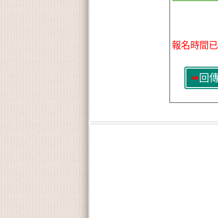
報名時間已
➠
回