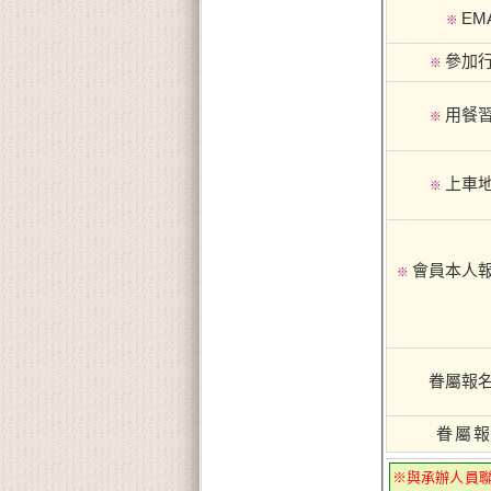
EMA
※
參加
※
用餐
※
上車
※
會員本人
※
眷屬報
眷屬
※與承辦人員