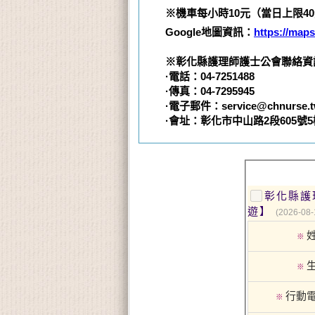
※機車每小時
10
元（當日上限
40
Google
地圖資訊：
https://map
※彰化縣護理師護士公會聯絡資
·電話：04-7251488
·傳真：04-7295945
·電子郵件：service@chnurse.t
·會址：彰化市中山路2段605號5
彰化縣護
遊】
(2026-08-
※
※
行動
※