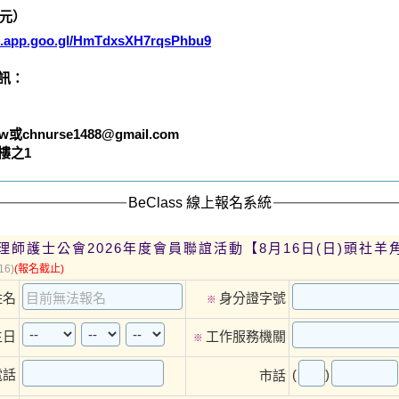
元）
s.app.goo.gl/HmTdxsXH7rqsPhbu9
訊：
w或chnurse1488@gmail.com
樓之1
BeClass 線上報名系統
理師護士公會2026年度會員聯誼活動【8月16日(日)頭社羊
16)
(報名截止)
姓名
身分證字號
※
生日
工作服務機關
※
(
)
電話
市話