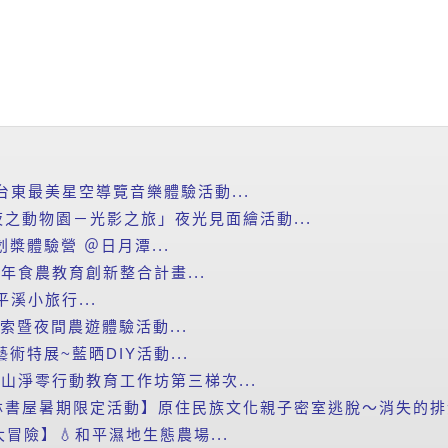
台東最美星空導覽音樂體驗活動...
之動物園－光影之旅」夜光見面繪活動...
划槳體驗營 ＠日月潭...
年食農教育創新整合計畫...
平溪小旅行...
探索暨夜間農遊體驗活動...
藝術特展~藍晒DIY活動...
里山淨零行動教育工作坊第三梯次...
書屋暑期限定活動】原住民族文化親子密室逃脫～消失的排灣
滴大冒險】💧和平濕地生態農場...