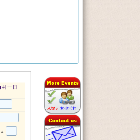
角村一日
#