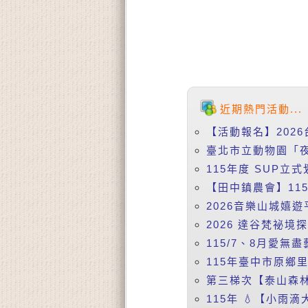
近期熱門活動...
【活動報名】2026
臺北市立動物園「夜
115年度 SUP立式
【田中鎮農會】115
2026音樂山城嬉遊
2026 達谷梵祕境
115/7、8月愛無盡
115年臺中市原鄉
第三梯次【泰山森林
115年 💧【小雨