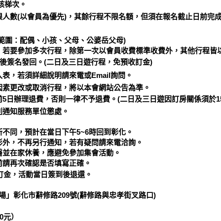
該梯次。
人數(以會員為優先)，其餘行程不限名額，但須在報名截止日前完
範圍：配偶、小孩、父母、公婆岳父母)
若要參加多次行程，除第一次以會員收費標準收費外，其他行程皆
後簽名發回。
(
二日及三日遊行程，免預收訂金
)
入表，若須詳細說明請來電或
Email
詢問。
因素更改或取消行程，將以本會網站公告為準。
5日辦理退費，否則一律不予退費。
(
二日及三日遊因訂房關係須於
1
則通知服務單位懲處。
不同，預計在當日下午5~6時回到彰化。
形外，不再另行通知，若有疑問請來電洽詢。
醫並在家休養，應避免參加集會活動。
前請再次確認是否填寫正確。
訂金，活動當日簽到後退還。
」彰化市辭修路209號(辭修路與忠孝街叉路口)
0
元）