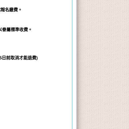
成報名繳費。
以眷屬標準收費。
5
日前取消才能退費
)