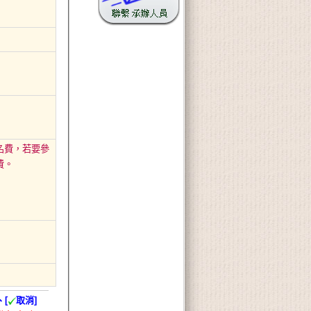
名費，若要參
費。
、[
取消]