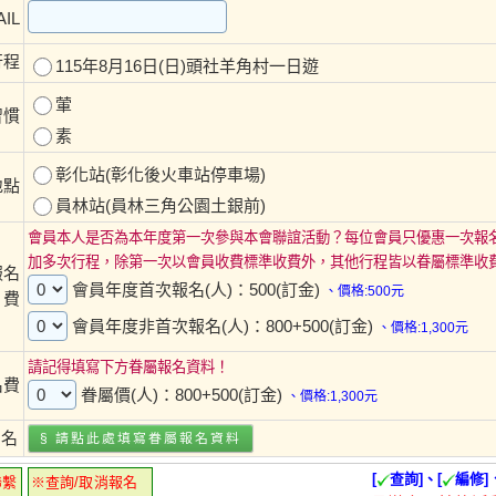
IL
行程
115年8月16日(日)頭社羊角村一日遊
葷
習慣
素
彰化站(彰化後火車站停車場)
地點
員林站(員林三角公園土銀前)
會員本人是否為本年度第一次參與本會聯誼活動？每位會員只優惠一次報
加多次行程，除第一次以會員收費標準收費外，其他行程皆以眷屬標準收
報名
會員年度首次報名(人)：500(訂金)
、價格:500元
費
會員年度非首次報名(人)：800+500(訂金)
、價格:1,300元
請記得填寫下方眷屬報名資料！
名費
眷屬價(人)：800+500(訂金)
、價格:1,300元
報名
§ 請點此處填寫
眷屬報名
資料
[
查詢]、[
編修]
聯繫
※查詢/取消報名