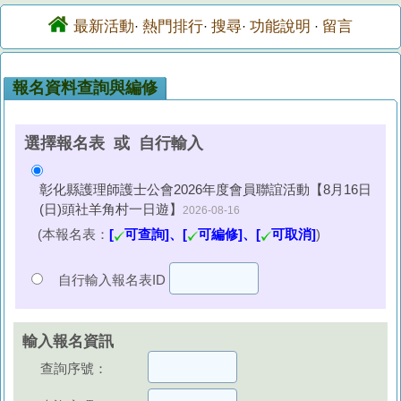
最新活動
熱門排行
搜尋
功能說明
留言
·
·
·
·
報名資料查詢與編修
選擇報名表 或 自行輸入
彰化縣護理師護士公會2026年度會員聯誼活動【8月16日
(日)頭社羊角村一日遊】
2026-08-16
(本報名表：
[
可查詢]、[
可編修]、[
可取消]
)
自行輸入報名表ID
輸入報名資訊
查詢序號：