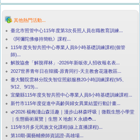
其他熱門活動...
臺北市照管中心115年度第3次長照人員在職教育訓練...
《阿彌陀佛修持簡軌》課程...
115年度失智共照中心專業人員8小時基礎訓練課程(個管
師)...
解脫協會「解脫禪林」-2026年新皈依人招收報名表...
2027世界青年日在韓國-原青同行-天主教會花蓮教區...
臺大醫院雲林分院失智症照顧服務20小時訓練課程(9/5、
9/12、9/19)...
宜蘭縣115年度失智共照中心專業人員8小時基礎訓練課程...
新竹市115年度促進中高齡與婦女異業結盟行動計畫...
🌿2026 楊梅淺山森活趣｜漫步山林森呼吸｜微觀生態小學堂
｜生態藝術展覽｜生態 X 地創 X 永續🐞...
115年9月多元民族文化課程(線上直播課程)...
第10期-園藝輔療師資認證-高雄場...