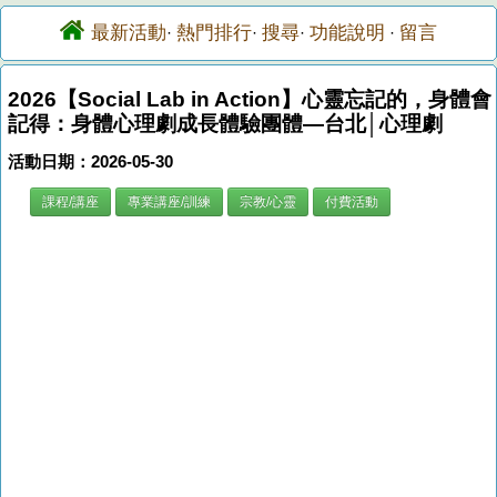
最新活動
熱門排行
搜尋
功能說明
留言
·
·
·
·
2026【Social Lab in Action】心靈忘記的，身體會
記得：身體心理劇成長體驗團體—台北│心理劇
活動日期：2026-05-30
課程/講座
專業講座/訓練
宗教/心靈
付費活動