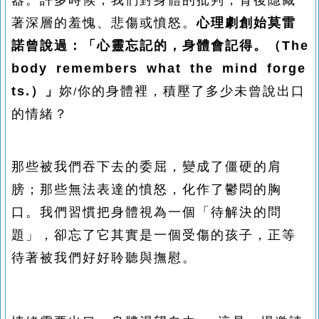
器。許多時候，我們對身體的批判，背後隱藏
著深層的羞愧、悲傷或憤怒。
心理劇創始莫雷
諾曾說過：「心靈忘記的，身體會記得。（
The
body remembers what the mind forge
ts.
）
」
妳
你的身體裡，積壓了多少未曾說出口
/
的情緒？
那些被我們吞下去的委屈，變成了僵硬的肩
膀；那些無法表達的憤怒，化作了鬱悶的胸
口。我們習慣把身體視為一個「待解決的問
題」，卻忘了它其實是一個受傷的孩子，正等
待著被我們好好聆聽與撫慰。