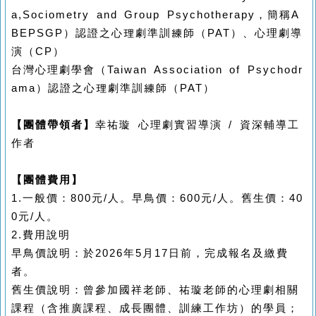
a,Sociometry and Group Psychotherapy
，簡稱
A
BEPSGP
）認證之心理劇準訓練師（
PAT
）、心理劇導
演（
CP
）
台灣心理劇學會（
Taiwan Association of Psychodr
ama
）認證之心理劇準訓練師（
PAT
）
【團體帶領者】
幸祐璇
心理劇實習導演
/
資深輔導工
作者
【團體費用】
1.
一般價：
800
元
/
人。早鳥價：
600
元
/
人。舊生價：
40
0
元
/
人。
2.
費用說明
早鳥價說明：於
2026
年
5
月
17
日前，完成報名及繳費
者。
舊生價說明：曾參加國祥老師、祐璇老師的心理劇相關
課程（含推廣課程、成長團體、訓練工作坊）的學員；