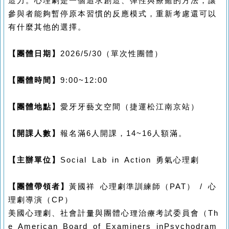
造力。心理劇是一個追求創造、彈性與療癒的方法，讓
參與者能夠暫停原本習慣的反應模式，重新考慮還可以
有什麼其他的選擇。
【團體日期】
2026/5/30
（單次性團體）
【團體時間】
9:00~12:00
【團體地點】
愛牙牙藝文空間（捷運松江南京站）
【開課人數】
報名滿
6
人開課，
14~16
人額滿。
【主辦單位】
Social Lab in Action
勇氣心理劇
【團體帶領者】
黃國祥
心理劇準訓練師（
PAT
）
/
心
理劇導演（
CP
）
美國心理劇、社會計量與團體心理治療考試委員會（
Th
e American Board of Examiners inPsychodram