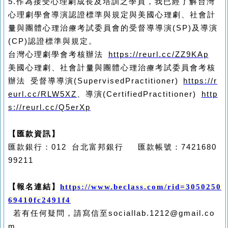
5.
作為接受心理劇成長及培訓之學員，我已經了解台灣
心理劇學會導演認證標準與規定與美國心理劇、社會計
量與團體心理治療考試委員會的受督導導演
(SP)
及導演
(CP)
認證標準與規定。
台灣心理劇學會考核辦法
https://reurl.cc/ZZ9KAp
美國心理劇、社會計量與團體心理治療考試委員會考核
辦法
受督導導演
(SupervisedPractitioner)
https://r
eurl.cc/RLW5XZ
、導演
(CertifiedPractitioner)
http
s://reurl.cc/Q5erXp
【匯款資訊】
匯款銀行：
012
台北富邦銀行
匯款帳號：
7421680
99211
【報名連結】
https://www.beclass.com/rid=3050250
69410fc2491f4
若有任何疑問，請寫信至
sociallab.1212@gmail.co
m