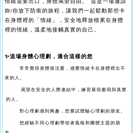
情緒需要出口，身體渴望自由。
這是一場邀請
妳
你放下防衛的旅程，讓我們一起鬆動那些卡
/
在身體裡的「情緒」，安全地釋放積累在身體
裡的情緒，溫柔地接觸真實的自己。
✨
這場身體心理劇，適合這樣的您
常常覺得身體很沈重，感覺情緒卡在身體裡出不
來的人。
渴望在安全的人際連結中，練習展現脆弱與真實
·
的人。
對心理劇感到興趣，想嘗試體驗心理劇的朋友。
想經驗不同心理劇帶領者風格和團體主題的朋
友。