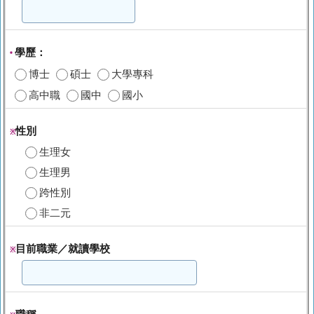
學歷：
*
博士
碩士
大學專科
高中職
國中
國小
性別
※
生理女
生理男
跨性別
非二元
目前職業／就讀學校
※