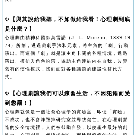
✨
【與其說給我聽，不如做給我看！心理劇到底
是什麼？】
心理劇由精神科醫師莫雷諾（
J. L. Moreno, 1889-19
74
）所創，透過戲劇手法和元素，將主角的「劇」行動
演出。而這個「劇」就是讓主角卡關的各種情境，透過
演出、模仿與角色扮演，協助主角連結內在自我，改變
舊有的慣性模式，找到面對各種議題的建設性替代方
式。
✨
【心理劇讓我們可以練習生活，不因犯錯而受
到懲罰！】
心理劇就像是一個社會心理學的實驗室，即便「實驗」
不成功，也不會炸毀掉研究室並導致傷亡。在心理劇營
造的安全情境裡，人們被鼓勵自發，以便產生最好的創