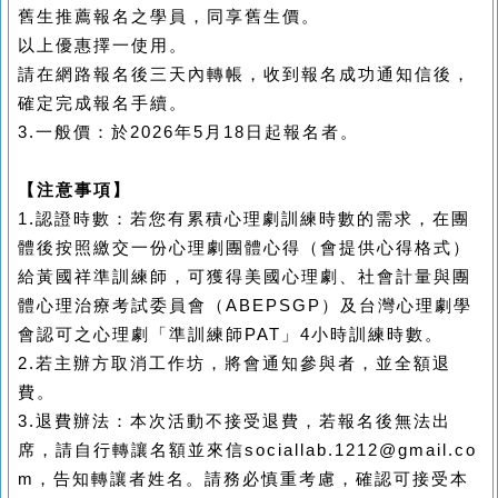
舊生推薦報名之學員，同享舊生價。
以上優惠擇一使用。
請在網路報名後三天內轉帳，收到報名成功通知信後，
確定完成報名手續。
3.
一般價：於
2026
年
5
月
18
日起報名者。
【注意事項】
1.
認證時數：若您有累積心理劇訓練時數的需求，在團
體後按照繳交一份心理劇團體心得（會提供心得格式）
給黃國祥準訓練師，可獲得美國心理劇、社會計量與團
體心理治療考試委員會（
ABEPSGP
）及台灣心理劇學
會認可之心理劇「準訓練師
PAT
」
4
小時訓練時數。
2.
若主辦方取消工作坊，將會通知參與者，並全額退
費。
3.
退費辦法：本次活動不接受退費，若報名後無法出
席，請自行轉讓名額並來信
sociallab.1212@gmail.co
m
，告知轉讓者姓名。請務必慎重考慮，確認可接受本