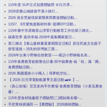
115年度 SUP立式划槳體驗營 ＠日月潭...
2026音樂山城嬉遊平溪小旅行...
2026 達谷梵祕境探索暨夜間農遊體驗活動...
115/7、8月愛無盡藝術特展~藍晒DIY活動...
115年臺中市原鄉里山淨零行動教育工作坊第三梯次...
碳索世界·嘉倍幸福-2026中嘉集團家庭日...
第三梯次【泰山森林書屋暑期限定活動】原住民族文化親子
密室逃脫～消失的排灣族三寶...
2026年台東小野柳自然教室——夜訪小野柳報名表...
115年食農教育創新整合計畫-田中鎮農會-福「桂」滿「圓」
食農體驗活動...
2026 萬國通路小小職人｜尋夢航空站...
【 2026 日月潭電動船夏季主題活動🛥️💫 】...
《真心加場》荳荳多肉手作農場-食農教育體驗《小黃瓜農食
趣》...
115年度食材險趣親子體驗營(二)開始報名囉~...
手把青秧插滿田 —【農體驗】 2026插秧體驗...