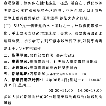
容易翻覆，讓你像在陸地感覺一樣悠 活自在，我們教練
團隊每位擁有國家認證合格證照，並再台灣大型比賽與
國際上獲得優異成績 優秀選手,歡迎大家來體驗。
(二) SUP是一個新起的水上運動之一，外觀像衝浪板一
樣，手上拿著支槳來增加速度，專業人 員拿去海邊衝浪
追尋刺激，初學者可以到平靜水域練習平衡,對初學者容
易上手,也很有挑戰性
二、
指導單位:
教育部體育署 臺南市政府
三、主辦單位:
臺南市政府、社團法人臺南市體育總會
四、承辦單位:
臺南市體育總會輕艇委員會
五、活動地點:
四草舟屋
(
台南市安南區四草大道
699
號
)
六、活動日期及時間:
114
年08月4日(星期一)~
114
年08
月05日(星期二)
09:00~11:00 14:00~17:00
參加人員於活動開始前30分鐘請至報到處報到
(
如遇到颱
風發