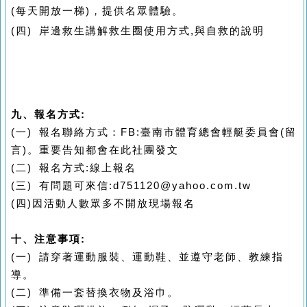
(每天開放一梯)，提供名眾體驗。
(
四) 岸邊救生講解救生圈使用方式,與自救的說明
九、報名方式:
(
一) 報名聯絡方式：FB:臺南市體育總會輕艇委員會(留
言)。重要告知都會在此社團發文
(
二) 報名方式:
線上報名
(三) 有問題可來信:d751120@yahoo.com.tw
(四)因活動人數眾多不開放現場報名
十、注意事項:
(
一) 請穿著運動服裝、運動鞋、並遵守老師、教練指
導。
(
二) 準備一套替換衣物及浴巾。