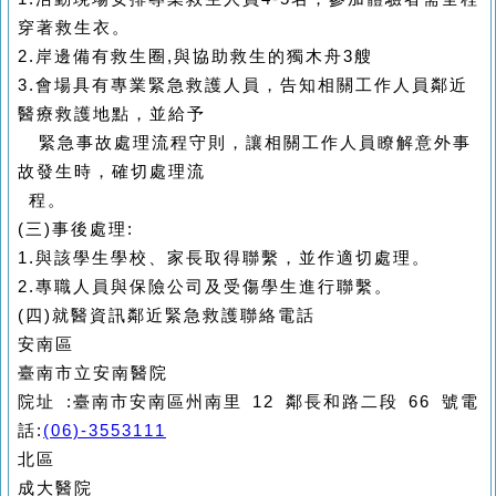
穿著救生衣。
2.
岸邊備有救生圈,與協助救生的獨木舟3艘
3.
會場具有專業緊急救護人員，告知相關工作人員鄰近
醫療救護地點，並給予
緊急事故處理流程守則，讓相關工作人員瞭解意外事
故
發生時，確切處理流
程。
(
三
)
事後處理:
1.
與該學生學校、家長取得聯繫，並作適切處理。
2.
專職人員與保險公司及受傷學生進行聯繫。
(
四
)
就醫資訊
鄰近緊急救護聯絡電話
安南區
臺南市立安南醫院
院址 :臺南市安南區州南里 12 鄰長和路二段 66 號電
話:
(06)-3553111
北區
成大醫院