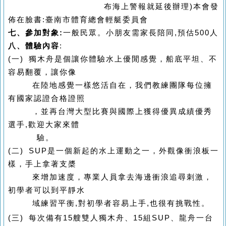
布海上警報就延後辦理)
本會發
佈在臉書:臺南市體育總會輕艇委員會
七、參加對象:
一般民眾。小朋友需家長陪同,
預估500人
八、體驗內容
:
(
一) 獨木舟是個讓你體驗水上優閒感覺，船底平坦、不
容易翻覆，讓你像
在陸地感覺一樣悠活自在，我們教練團隊每位擁
有國家認證合格證照
，並再台灣大型比賽與國際上獲得優異成績優秀
選手,歡迎大家來體
驗。
(
二) SUP是一個新起的水上運動之一，外觀像衝浪板一
樣，手上拿著支槳
來增加速度，專業人員拿去海邊衝浪追尋刺激，
初學者可以到平靜水
域練習平衡,對初學者容易上手,也很有挑戰性。
(
三) 每次備有15艘雙人獨木舟、15組SUP
、龍舟一台