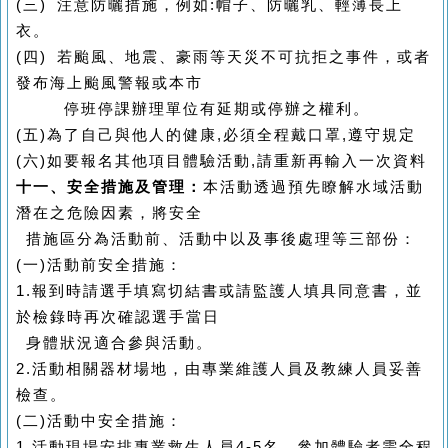
(
三) 注意防曬措施，例如:帽子、防曬乳、輕薄長上
衣。
(
四) 若颱風、地震、豪雨等天災不可抗拒之事件，或者
發布海上颱風警報或本市
停班停課辦理單位有延期或停辦之權利。
(五)為了自己與他人的健康,必須全程戴口罩,遵守規定
(六)如要報名其他項目體驗活動,請重新再輸入一次資料
十一、安全措施及管理：
本活動透過預先瞭解水域活動
潛在之危險因素，將安全
措施區分為活動
前、活動中以及事後處理等三部份：
(
一
)
活動前安全措施：
1.
報到時請選手填寫切結書或請監護人填具同意書，並
於檢錄時再次
確認選手當日
身體狀況適合參與活動。
2.
活動相關器材場地，由專業維護人員及教練人員妥善
檢查。
(
二
)
活動中安全措施：
1.
活動現場安排專業救生人員4-5名，參加體驗者需全程