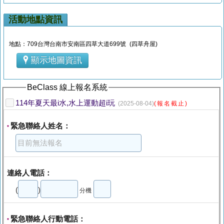
活動地點資訊
地點：709台灣台南市安南區四草大道699號 (四草舟屋)
顯示地圖資訊
BeClass 線上報名系統
114年夏天最i水,水上運動超i玩
(2025-08-04)
(報名截止)
緊急聯絡人姓名：
*
連絡人電話：
(
)
分機
緊急聯絡人行動電話：
*