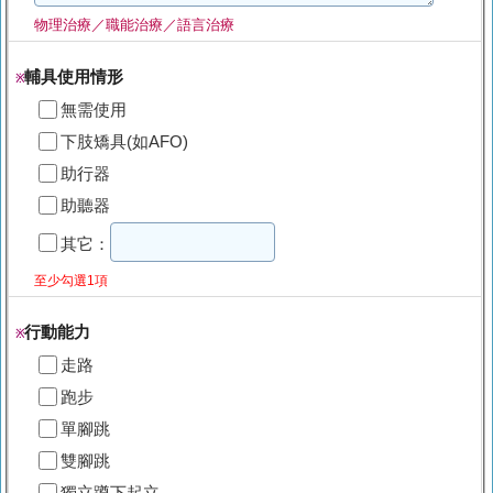
物理治療／職能治療／語言治療
輔具使用情形
※
無需使用
下肢矯具(如AFO)
助行器
助聽器
其它：
至少勾選1項
行動能力
※
走路
跑步
單腳跳
雙腳跳
獨立蹲下起立