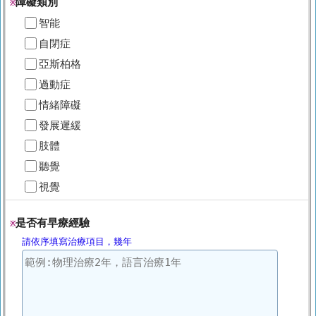
障礙類別
※
智能
自閉症
亞斯柏格
過動症
情緒障礙
發展遲緩
肢體
聽覺
視覺
是否有早療經驗
※
請依序填寫治療項目，幾年