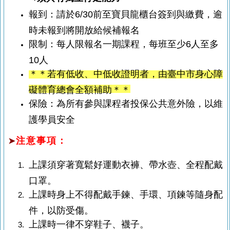
報到：請於6/30前至寶貝龍櫃台簽到與繳費，逾
時未報到將開放給候補報名
限制：每人限報名一期課程，每班至少6人至多
10人
＊＊若有低收、中低收證明者，由臺中市身心障
礙體育總會全額補助＊＊
保險：為所有參與課程者投保公共意外險，以維
護學員安全
注意事項：
➤
上課須穿著寬鬆好運動衣褲、帶水壺、全程配戴
口罩。
上課時身上不得配戴手鍊、手環、項鍊等隨身配
件，以防受傷。
上課時一律不穿鞋子、襪子。