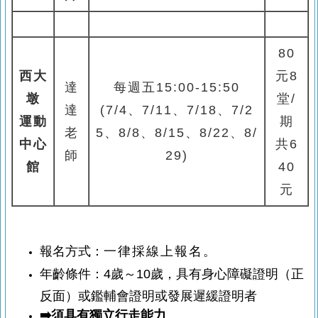
80
西大
元8
達
每週五
15:00-15:50
墩
堂
/
達
(7/4、7/11、7/18、7/2
運動
期
老
5、8/8、8/15、8/22、8/
中心
共6
師
29
)
館
40
元
報名方式：
一律採線上報名。
年齡條件：4歲～10歲，具有身心障礙證明（正
反面）或鑑輔會證明或發展遲緩證明者
➡️須具有獨立行走能力