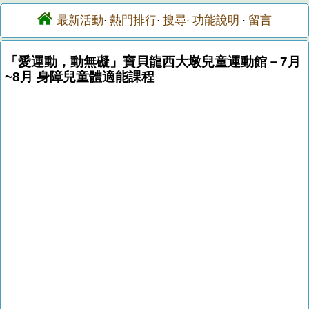
最新活動
熱門排行
搜尋
功能說明
留言
·
·
·
·
「愛運動，動無礙」寶貝龍西大墩兒童運動館－7月
~8月 身障兒童體適能課程