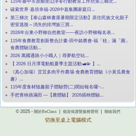
115年臺中市原鄉里山淨零行動教育工作坊第三梯次...
碳索世界·嘉倍幸福-2026中嘉集團家庭日...
第三梯次【泰山森林書屋暑期限定活動】原住民族文化親子
密室逃脫～消失的排灣族三寶...
2026年台東小野柳自然教室——夜訪小野柳報名表...
115年食農教育創新整合計畫-田中鎮農會-福「桂」滿「圓」
食農體驗活動...
2026 萬國通路小小職人｜尋夢航空站...
【 2026 日月潭電動船夏季主題活動🛥️💫 】...
《真心加場》荳荳多肉手作農場-食農教育體驗《小黃瓜農食
趣》...
115年度食材險趣親子體驗營(二)開始報名囉~...
手把青秧插滿田 —【農體驗】 2026插秧體驗...
© 2025 -
|
|
關於BeClass
個資保護暨服務聲明
聯絡我們
切換至桌上電腦模式