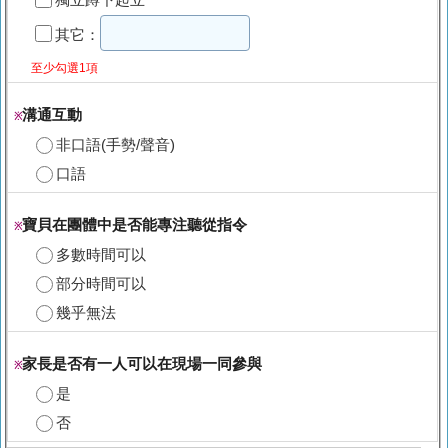
其它：
至少勾選1項
溝通互動
※
非口語(手勢/聲音)
口語
寶貝在團體中是否能專注聽從指令
※
多數時間可以
部分時間可以
幾乎無法
家長是否有一人可以在現場一同參與
※
是
否