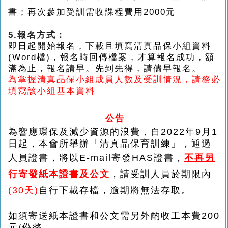
書；再次參加受訓需收課程費用2000元
5.
報名方式：
即日起開始報名，下載且填寫清真品保小組資料
(Word
檔
)
，
報名時回傳檔案，才算報名成功，額
滿為止，報名請早。先到先得，
請儘早報名。
為掌握清真品保小組成員人數及受訓情況，
請務必
填寫該小組基本資料
公告
為響應環保及減少資源的浪費，自2022年9月1
日起，本會所舉辦
「清真品保育訓練」，通過
人員證書，將以E-mail寄發HAS證書，
不再另
行寄發紙本證書及公文
，請受訓人員於期限內
(
30
天
)
自行下載存檔，逾期將無法存取。
如須寄送紙本證書和公文需另外酌收工本費200
元/份整。