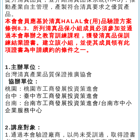
動產業自主管理，產製符合清真要求之優質產
品。
本會會員應基於清真
HALAL
食
(
用
)
品驗證方案
條例
8.3.
所列清真品保小組成員必須參加並通
過本會舉辦之教育訓練課程，獲發清真品保訓
練結業證書。建立該小組，並使其成員領有此
項證書為申請續約的條件之一。
1.
主辦單位：
台灣清真產業品質保證推廣協會
協辦單位：
桃園：桃園市工商發展投資策進會
台中：
臺中市工商發展投資策進會
台南：
台南市工商發展投資策進會
/
台南市中小
企業服務中心
2.講座對象：
1.通過本會驗證廠商，以尚未受訓過，取得證書