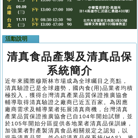
活動說明
清真食品產製及清真品保
系統簡介
近年來國際穆斯林市場成為全球矚目之亮點，
清真驗證已是全球趨勢，國內食
(
用
)
品業者均積
極投入，獲得台灣清真產業品質保證推廣協會
輔導取得清真驗證之廠商已近五百家。為因應
廠商需求及輔導業者拓展清真商機，台灣清真
產業品質保證推廣協會已自
104
年開始試辦，並
於
105
年開始分區提供各地業者清真品保訓練，
加強業者對產製清真食品相關規定之認知，以
提升清真品質，並介紹清真品保系統
(HAS)
，推