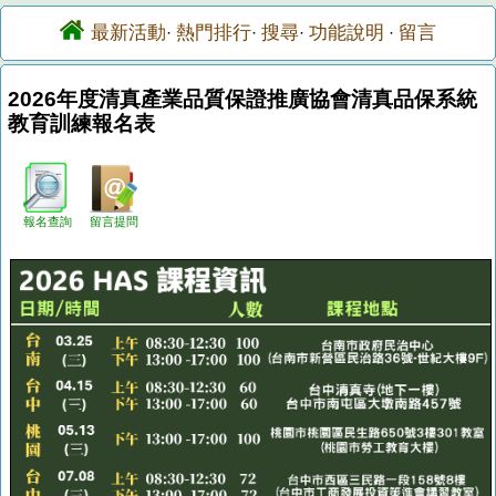
最新活動
熱門排行
搜尋
功能說明
留言
·
·
·
·
2026年度清真產業品質保證推廣協會清真品保系統
教育訓練報名表
報名查詢
留言提問