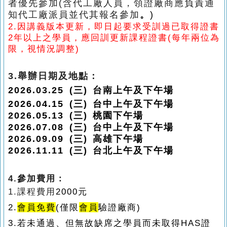
者優先參加(含代工廠人員，領證廠商應負責通
知代工廠派員並代其報名參加
。
)
2.
因講義版本更新，即日起要求受訓過已取得證書
2年以上之學員，應回訓
更新課程證書(每年兩位為
限，視情況調整)
3.舉辦日期及地點：
2026.03.25 (
三
)
台南
上午
及下午
場
2026.04.15
(
三
)
台中上午及下午場
2026.05.13 (
三
) 桃園
下午
場
2026.07.08 (
三
)
台中上午及下午場
20
26.09.09 (
三
)
高雄下午場
2026.11.11
(
三
) 台北
上午及下午場
4.
參加費用：
1.課程費用
2000元
2.
會員
免費
(僅限
會員
驗證廠商)
3.若未通過、
但無故缺席之學員而未
取得HAS證