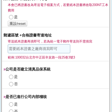
本會已將證書改為寄送電子檔案方式，若要紙本證書將收取200NT工本
費用
是
重設/reset
郵遞區號 +合格證書寄達地址
寄送紙本證書再填即可，若為統一電子郵件寄送則不需填寫
範例:100032台北市中正區辛亥路一段25巷3號3
公司是否建立清真品保系統
※
是
否
是否已進行公司內部稽核
※
是
否