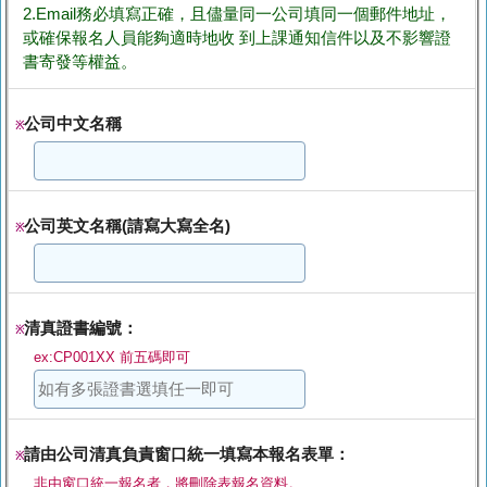
2.Email務必填寫正確，且儘量同一公司填同一個郵件地址，
或確保報名人員能夠適時地收 到上課通知信件以及不影響證
書寄發等權益。
公司中文名稱
※
公司英文名稱(請寫大寫全名)
※
清真證書編號：
※
ex:CP001XX 前五碼即可
請由公司清真負責窗口統一填寫本報名表單：
※
非由窗口統一報名者，將刪除表報名資料。