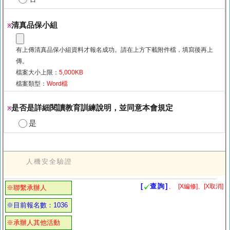
清真品保小組
※
有上傳清真品保小組資料才報名成功。請在上方下載附件檔，填寫後再上
傳。
檔案大小上限：
5,000KB
檔案類型：
Word檔
是否是詳細閱讀教育訓練說明，並同意本會規定
※
是
人機安全驗證
[
查詢]
、
[X編修]、[X取消]
※聯繫承辦人
※目前報名數：1036
※承辦人其他活動