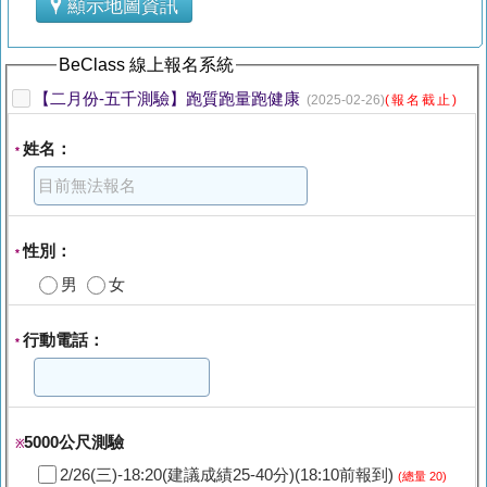
顯示地圖資訊
BeClass 線上報名系統
【二月份-五千測驗】跑質跑量跑健康
(2025-02-26)
(報名截止)
姓名：
*
性別：
*
男
女
行動電話：
*
5000公尺測驗
※
2/26(三)-18:20(建議成績25-40分)(18:10前報到)
(總量 20)