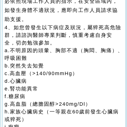
必依照現場工作人員的指示，在安全區域內，
如發生身體不適狀況，應即向工作人員請求協
助支援。
4、如您曾發生以下病症及狀況，屬猝死高危險
群，請諮詢醫師專業判斷，慎重考慮自身安
全，切勿勉強參加。
a.不明原因的頭暈、胸部不適（胸悶、胸痛）、
呼吸困難
b.突然失去知覺
c.高血壓（>140/90mmHg）
d.心臟病
e.腎功能異常
f.糖尿病
g.高血脂（總膽固醇>240mg/Dl）
h.家族心臟病史（一等親在60歲前發生心臟病
或猝死）