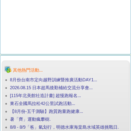
其他熱門活動...
8月份台南市定向越野訓練暨推廣活動DAY1...
2026.08.15 日本超馬後勤補給交流分享會...
[115年北美館社造計畫] 超慢跑報名...
東石全國馬拉松42公里試跑活動...
【8月份-五千測驗】跑質跑量跑健康...
暑「齊」運動瘋攀樹.
8/8 - 8/9「爸」氣划行，明德水庫海棠島水域英雄挑戰日.