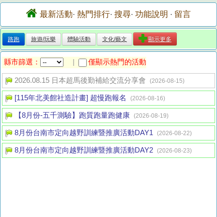
最新活動
熱門排行
搜尋
功能說明
留言
·
·
·
·
路跑
旅遊/玩樂
體驗活動
文化/藝文
顯示更多
縣市篩選：
僅顯示熱門的活動
|
2026.08.15 日本超馬後勤補給交流分享會
(2026-08-15)
[115年北美館社造計畫] 超慢跑報名
(2026-08-16)
【8月份-五千測驗】跑質跑量跑健康
(2026-08-19)
8月份台南市定向越野訓練暨推廣活動DAY1
(2026-08-22)
8月份台南市定向越野訓練暨推廣活動DAY2
(2026-08-23)