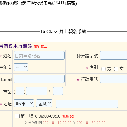
邊路109號 (愛河灣水樂園高雄港登1碼頭)
BeClass 線上報名系統
樂園獨木舟體驗
(報名截止)
姓名
身分證字號
※
生年次
性別
※
男
女
Email
行動電話
※
※
(
)
市話
#
地址
※
第一場次 08:00-09:00
(總量 10)
》報名期間
2024-01-19 00:00
至
2024-01-26 20:00