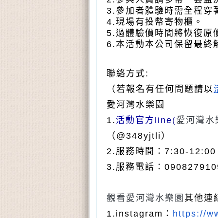
3.參加者體驗時需全程穿
4.現場有投幣寄物櫃。
5.
過體驗價時間將恢復原
6.
本活動本公司保留最終
聯絡方式:
（若報名有任何問題請以
愛河灣水樂園
1.
活動官方line
(
愛河灣水
（@348yjtli）
2.服務時間：7:30-12:00，
3.服務電話∶090827910
觀看愛河灣水樂園
其他連
1.
instagram：
https://w