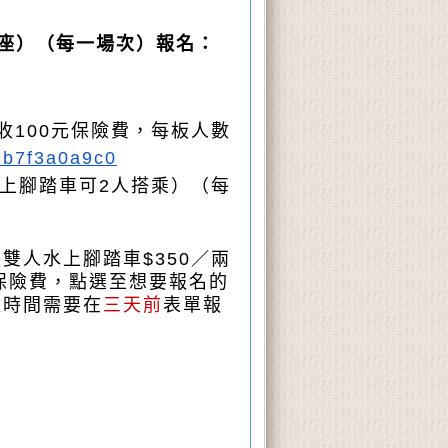
人座）（每一場次）報名：
加收100元保險費，每板人數
9b7f3a0a9c0
水上腳踏車可2人搭乘）（每
、雙人水上腳踏車$350／兩
0保險費，點選至想要報名的
改時間需要在
三天前
表單報