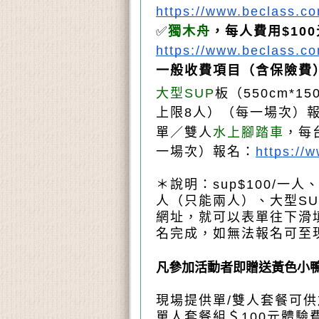
https://www.beclass.
✅
獨木舟
，每人費用$10
https://www.beclass.
一般收費項目（含保險費）
大型SUP
板（550cm*
上限8人）（每一場次）
單／雙人
水上腳踏車
，每
一場次）報名：
https://
＊說明：sup$100/一
人（只能兩人）、大型SU
網址，就可以表單往下滑
名完成，如無法報名可至
凡參加活動者即贈送黃色小
現場提供單/雙人套餐可供
單人套餐組＄100元體驗