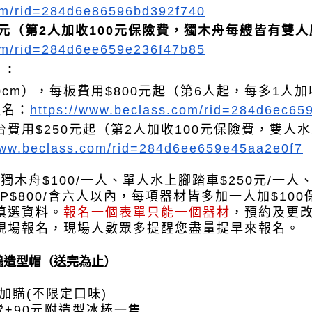
com/rid=284d6e86596bd392f740
0元（第2人加收100元保險費，獨木舟每艘皆有雙
com/rid=284d6ee659e236f47b85
:
150cm），每板費用$800元起（第6人起，每多1人
報名：
https://www.beclass.com/rid=284d6ec65
台費用$250元起（第2人加收100元保險費，雙人
www.beclass.com/rid=284d6ee659e45aa2e0f7
人、獨木舟$100/一人、單人水上腳踏車$250元/一人
P$800/含六人以內，每項器材皆多加一人加$10
填選資料。
報名一個表單只能一個器材
，
預約及更
現場報名，現場人數眾多提醒您盡量提早來報名。
鴨造型帽（送完為止）
加購(不限定口味)
費+90元附造型冰棒一隻