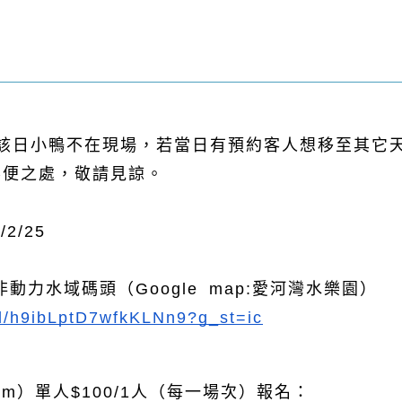
動，該日小鴨不在現場，若當日有預約客人想移至其它
不便之處，敬請見諒。
/2/25
力水域碼頭（Google map:愛河灣水樂園）
gl/h9ibLptD7wfkKLNn9?g_st=ic
5cm）單人$100/1人（每一場次）報名：