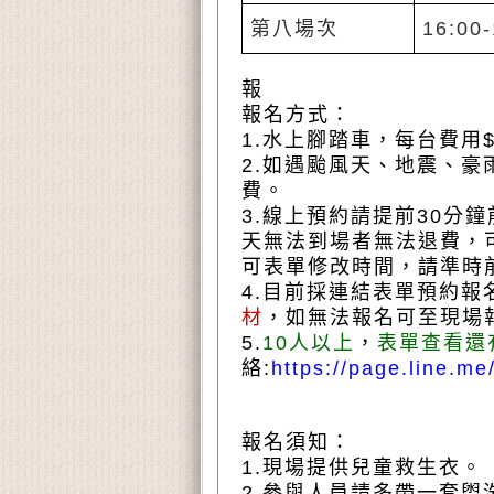
第八場次
16:00-
報
報名方式：
1.水上腳踏車，每台費用
2.
如遇颱風天、地震、豪
費。
3.線上預約請提前30分
天無法到場者無法退費，
可表單修改時間
，請準時
4.
目前採連結表單預約報
材
，
如無法報名可至現場
5.
10人以上
，
表單查看還
絡
:
https://page.line.me/
報名須知：
1.現場提供兒童救生衣。
2.參與人員請多帶一套