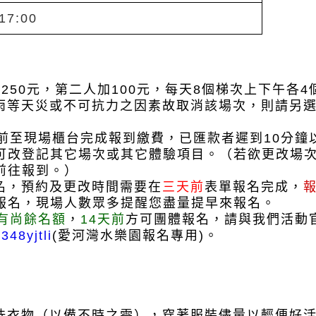
17:00
$250元，第二人加100元，每天8個梯次上下午各4
雨等天災或不可抗力之因素故取消該場次，則請另
鐘前至現場櫃台完成報到繳費，已匯款者遲到10分
可改登記其它場次或其它體驗項目
。（若欲更改場
前往報到。）
名，預約及更改時間需要在
三天前
表單報名完成，
報名，現場人數眾多提醒您盡量提早來報名。
有尚餘名額
，
14天前
方可
團體報名，請與我們活動官方
348yjtli
(
愛河灣水樂園報名專用
)
。
盥洗衣物（以備不時之需），穿著服裝儘量以輕便好