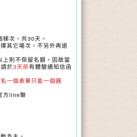
個梯次，共30天。
選擇其它場次，不另外再退
鐘以上則不保留名額，因故當
次請於
3天前
有體驗通知信函
報名一個表單只能一個器
line聯
活動為主。