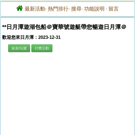
最新活動
熱門排行
搜尋
功能說明
留言
·
·
·
·
**日月潭遊湖包船＠寶華號遊艇帶您暢遊日月潭＠
歡迎您來日月潭：2023-12-31
旅遊/玩樂
付費活動