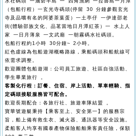
水社碼頭 一涵碧半島 一 四角漁網 一拉魯島一月潭
（包船行程）一玄光寺碼頭(停留 30 分鐘參觀玄光
寺及品嚐有名的阿婆茶葉蛋）一土亭仔 一伊達邵老
街(體驗邵族文化、品茗當地日月潭紅茶）一 水上人
家 一日月薄泉 一文武廟 一朝霧碼水社碼頭。
包船行程約1小時 30分鐘~ 2小時。
紅色虛線為包船遊湖概略路線，乘船碼頭和船航線可
依需求調整。
歡迎團體包船遊湖：公司員工旅遊、社區自強活動、
學生畢業旅行 。
客製化行程：訂餐、住宿、岸上活動、單車輕騎、指
定碼頭接駁服務皆可配合。
歡迎長期配合：各旅行社、旅遊車隊結盟 。
寶華號遊艇秉持【乘客至上、安全第一】的服務宗
旨，船上備有救生衣、滅火器、通訊器等安全設施。
柔船客人均享有國泰產物保險船舶乘客責任險，保額