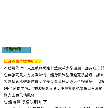
活動說明
日月潭寶華號遊艇簡介
本遊艇為 50 人座玻璃纖維打造豪華大型遊艇，船身紅白配
色典雅高貴大方充滿熱情，船身流線型座艙寬敞舒適，讓乘
客體驗乘風破浪感覺，船長專業駕駛及專人全程國語、台語
(外語需提早預訂)趣味導覽解說，使遊客更能體會日月潭的
湖光山色民情風俗。
包船遊湖行程說明如下：