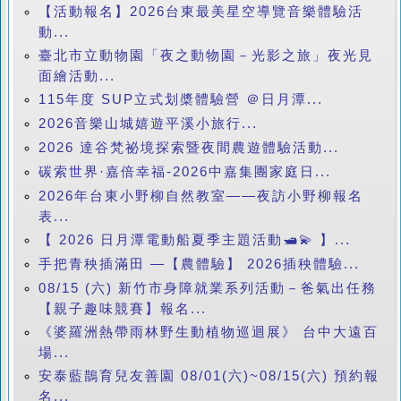
【活動報名】2026台東最美星空導覽音樂體驗活
動...
臺北市立動物園「夜之動物園－光影之旅」夜光見
面繪活動...
115年度 SUP立式划槳體驗營 ＠日月潭...
2026音樂山城嬉遊平溪小旅行...
2026 達谷梵祕境探索暨夜間農遊體驗活動...
碳索世界·嘉倍幸福-2026中嘉集團家庭日...
2026年台東小野柳自然教室——夜訪小野柳報名
表...
【 2026 日月潭電動船夏季主題活動🛥️💫 】...
手把青秧插滿田 —【農體驗】 2026插秧體驗...
08/15 (六) 新竹市身障就業系列活動－爸氣出任務
【親子趣味競賽】報名...
《婆羅洲熱帶雨林野生動植物巡迴展》 台中大遠百
場...
安泰藍鵲育兒友善園 08/01(六)~08/15(六) 預約報
名...