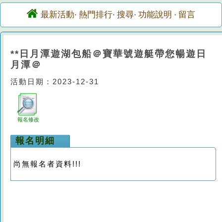
最新活動
熱門排行
搜尋
功能說明
留言
·
·
·
·
**日月潭遊湖包船＠寶華號遊艇帶您暢遊日
月潭＠
活動日期：2023-12-31
報名修改
報名明細
尚無報名者資料!!!