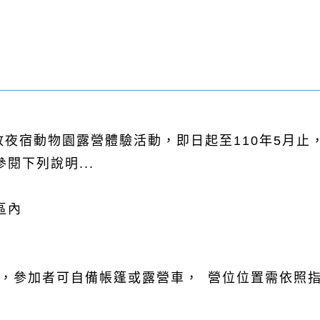
夜宿動物園露營體驗活動，即日起
至110年5月止
閱下列說明...
區內
0，參加者可自備帳篷或露營
車，
營位位置需依
照