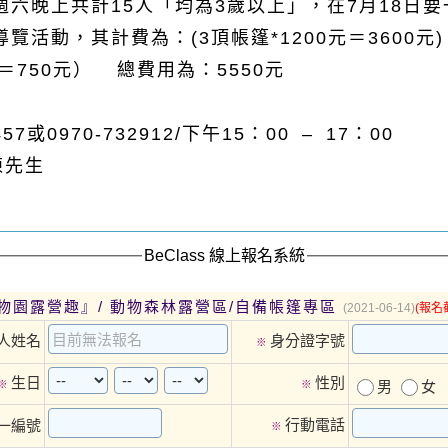
六晚上共計15人「均為3歲以上」，在7月18日
活動，其計費為：(3頂帳篷*1200元＝3600元) + 
0元＝750元）
總費用為：5550元
457
或
0970-732912/
下午
15
：
00 – 17
：
00
 陳先生
BeClass 線上報名系統
物園露營趣』/ 動物森林露營區/自備帳篷專區
(2021-06-14)
(報名
人姓名
身分證字號
※
生日
性別
※
※
男
女
行動電話
一編號
※