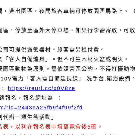
間，進出園區，夜間旅客車輛可停放園區馬路上。 
園區，停放至區外大停車場，如果行李需寄放，可
公司可提供露營器材。旅客需另租付費。
食「客人自備爐具」。但不可生木材火盆或明火。
擾園區動物為原則。需依照
營區公約，不得打擾動
10V電力「客人需自備延長線」.洗手台.衛浴設備
片:
https://reurl.cc/x0V8ze
網路報名，
報名網址為 ：
om/rid=2443ea25fb9f4f99f2fd
列代辦一項生態活動」
名表，以利在報名表中填寫電會後
5
碼。