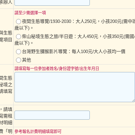
承辦人
請至少需選擇一項
夜間生態導覽/1930-2030：大人250元，小孩200元(需中
歲以下)。
與生態
柴山秘境生態之旅/半日遊：大人450元，小孩350元(需國
覽項目
歲以下)。
台灣野生獼猴影片導覽：每人100元/大人小孩均一價
其他
請填寫每一位參加者姓名/身份證字號/出生年月日
間生態
秘境之
.請填寫
，請填
寫需租
材明細
費「明
參考報名計費明細填寫即可