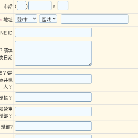
(
)
市話
#
地址
※
NE ID
？請填
晚日期
數？/請
歲共幾
人？
幾帳？
露營車
幾部？
 幾部?