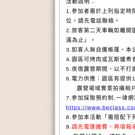
活動說明：
1.
參加者需於上列指定時
位，請先電話聯絡。
2.
旅客第二天車輛如離開
滿為止」。
3.
如客人無自備帳篷，本
4.
園區可烤肉或瓦斯爐煮
5.
夜宿露營期間，以不打
6.
電力供應：園區有提供1
露營場域實景拍攝相
7.
參加採取預約制,一律
https://www.beclass.c
8.
參加本活動「需搭配下
9.
請先電匯繳費，再填報