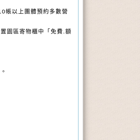
10帳以上團體預約多數營
放置園
區寄物櫃中「免費.額
物。
。