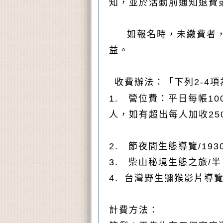
知，並於活動前通知退費
如報名時，未繳費者，
益。
收費辦法：「下列2-4
1.
營位費：平日每帳10
人，如有超出
每人加收25
2.
節
夜間生態導覽/1930
3.
柴山秘境生態之旅/半
4. 台灣野生獼猴影片導
計費方法：