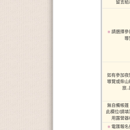
留言給
請選擇參
※
導
如有參加夜
導覽或柴山
旅.
無自備帳篷
此欄位/請填
用露營器
電匯報名
※