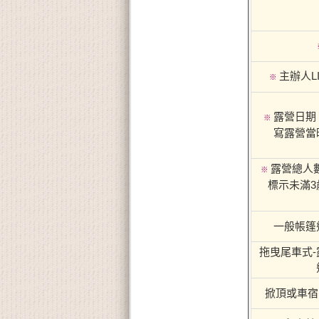
主辦人LI
※
露營日期
※
寫露營當
露營總人
※
標示未滿3
一般帳篷
拖曳尾車式-
掀頂或車宿