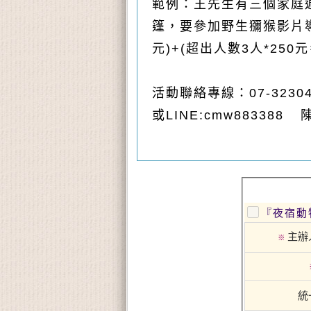
範例：王先生有三個家庭週
篷，要參加
野生獼猴影片導覽
元)+(超出人數3人*25
活動聯絡專線：
07-3230
或
LINE:cmw883388
『夜宿動
主辦
※
統