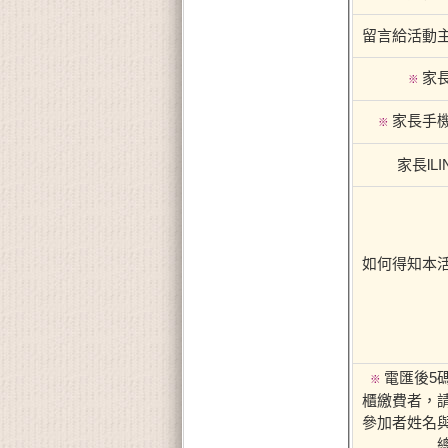
留言給活動
家
※
家長手
※
家長lLIN
如何得知本
電匯後5
※
櫃繳費者，
參加者姓名