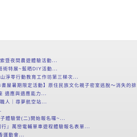
探索暨夜間農遊體驗活動...
藝術特展~藍晒DIY活動...
里山淨零行動教育工作坊第三梯次...
書屋暑期限定活動】原住民族文化親子密室逃脫～消失的排灣
講座 適應與適應能力...
小職人｜尋夢航空站...
.
子體驗營(二)開始報名囉~...
行』萬巒電輔單車遊程體驗報名表單...
運動會...