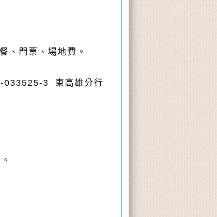
餐、門票、場地
費。
3-033525-3
東高雄分行
。
十。