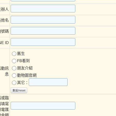
主辦人
長姓名
機號碼
E ID
舊生
FB看到
朋友介紹
活動訊
息
動物園官網
其它：
重設/reset
碼或臨
請填寫
與電匯
總金額