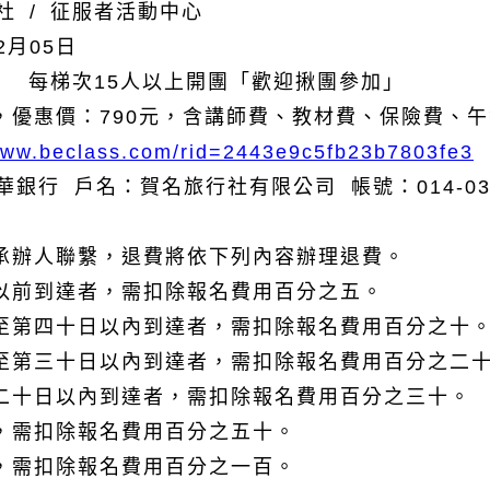
社
/
征服者活動中心
2
月
05
日
一
每梯次
15
人以上開團「歡迎揪團參加」
，優惠價：
790
元，
含講師費、教材費、保
險費、午
/www.beclass.com/rid=2443e9c5fb23b7803fe3
華銀行 戶名：賀名旅行社有限公司 帳號：
014-0
承辦人聯繫，退費將依下列內容辦理退費。
以前到達者，需扣除報名費用百分之五。
至第四十日以內到達者，需扣除報名費用百分之十
至第三十日以內到達者，需扣除報名費用百分之二
二十日以內到達者，需扣除報名費用百分之三十。
，需扣除報名費用百分之五十。
，需扣除報名費用百分之一百。