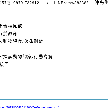
陳先
457
或 0
970-732912 /
LINE:cmw883388
集合相見歡
行前教育
房
/
動物餵食
/
象龜刷背
奇
/
探索動物的家
/
行動導覽
接回
ps/495889063911290/?ref=bookmarks...)