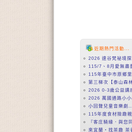
近期熱門活動...
2026 達谷梵祕境
115/7、8月愛無盡
115年臺中市原鄉
第三梯次【泰山森林
2026 0-3歲公益
2026 萬國通路小
小回聲兒童音樂劇..
115年度食材險趣親
『客庄騎緣．與您同
來宜蘭‧找茶趣 茶香