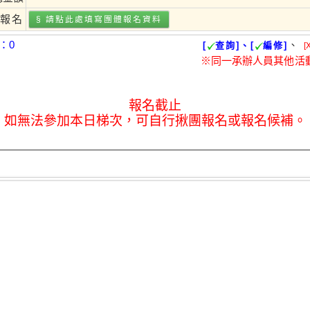
報名
§ 請點此處填寫
團體報名
資料
：0
、
[
查詢]、[
編修]
[
※同一承辦人員其他活
報名截止
如無法參加本日梯次，可自行揪團報名或報名候補。