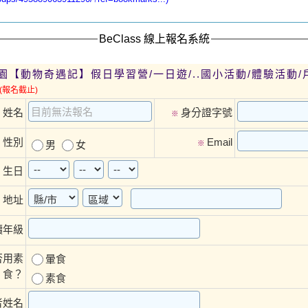
BeClass 線上報名系統
園【動物奇遇記】假日學習營/一日遊/..國小活動/體驗活動/
(報名截止)
姓名
身分證字號
※
※
性別
Email
※
男
女
※
生日
※
地址
※
讀年級
否用素
暈食
食？
素食
者姓名