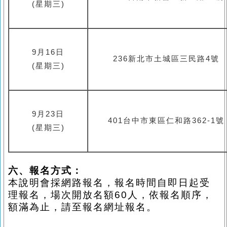
(
星期三
)
9
月
16
日
236新北市土城區三民路4號
(
星期三
)
9
月
23
日
401台中市東區仁和路362-1
(
星期三
)
六、報名方式：
本說明會採網路報名，報名時間自即日起受
理報名，場次開放名額60人，依報名順序，
額滿為止，請至報名網址報名
。