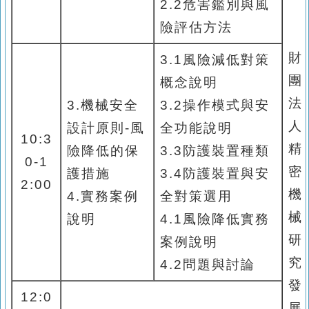
2.2
危害鑑別與風
險評估方法
財
3.1
風險減低對策
團
概念說明
法
3.
機械安全
3.2
操作模式與安
人
設計原則
-
風
全功能說明
10:3
精
險降低的保
3.3
防護裝置種類
0-1
密
護措施
3.4
防護裝置與安
2:00
機
4.
實務案例
全對策選用
械
說明
4.1
風險降低實務
研
案例說明
究
4.2
問題與討論
發
12:0
展