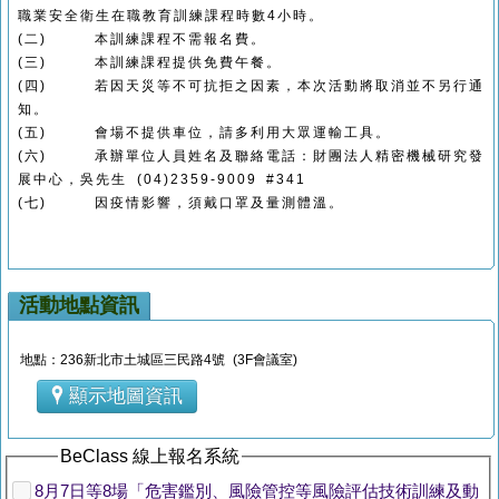
職業安全衛生在職教育訓練課程時數4小時。
(二)
本訓練課程不需報名費。
(三)
本訓練課程提供免費午餐。
(四)
若因天災等不可抗拒之因素，本次活動將取消並不另行通
知。
(五)
會場不提供車位，請多利用大眾運輸工具。
(六)
承辦單位人員姓名及聯絡電話：財團法人精密機械研究發
展中心，吳先生 (04)2359-9009 #341
(七)
因疫情影響，須戴口罩及量測體溫。
活動地點資訊
地點：236新北市土城區三民路4號 (3F會議室)
顯示地圖資訊
BeClass 線上報名系統
8月7日等8場「危害鑑別、風險管控等風險評估技術訓練及動