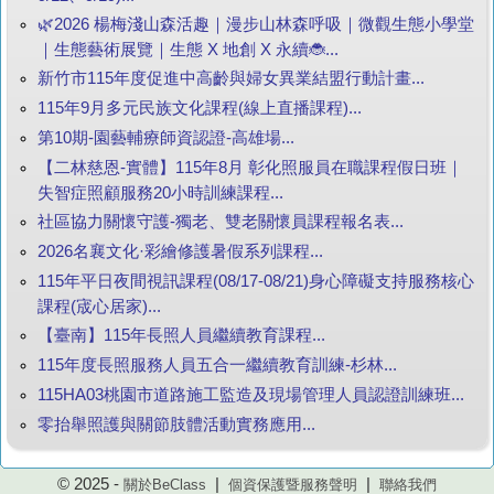
🌿2026 楊梅淺山森活趣｜漫步山林森呼吸｜微觀生態小學堂
｜生態藝術展覽｜生態 X 地創 X 永續🐞...
新竹市115年度促進中高齡與婦女異業結盟行動計畫...
115年9月多元民族文化課程(線上直播課程)...
第10期-園藝輔療師資認證-高雄場...
【二林慈恩-實體】115年8月 彰化照服員在職課程假日班｜
失智症照顧服務20小時訓練課程...
社區協力關懷守護-獨老、雙老關懷員課程報名表...
2026名襄文化·彩繪修護暑假系列課程...
115年平日夜間視訊課程(08/17-08/21)身心障礙支持服務核心
課程(宬心居家)...
【臺南】115年長照人員繼續教育課程...
115年度長照服務人員五合一繼續教育訓練-杉林...
115HA03桃園市道路施工監造及現場管理人員認證訓練班...
零抬舉照護與關節肢體活動實務應用...
© 2025 -
|
|
關於BeClass
個資保護暨服務聲明
聯絡我們