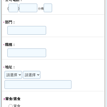
*
(
)
分機
部門：
*
職稱：
*
地址：
*
葷食/素食
※
葷食