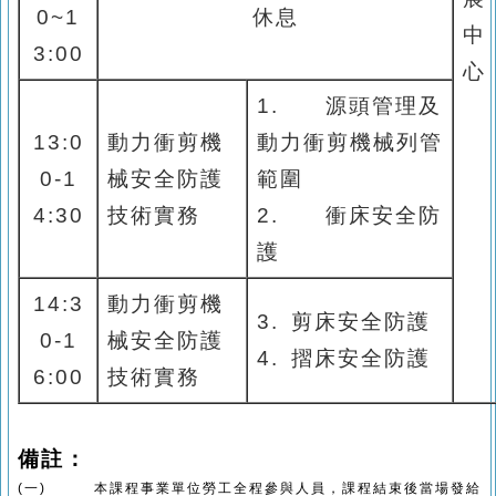
0~1
休息
中
3:00
心
1.
源頭管理及
13:0
動力衝剪機
動力衝剪機械列管
0-1
械安全防護
範圍
4:30
技術實務
2.
衝床安全防
護
14:3
動力衝剪機
3.
剪床安全防護
0-1
械安全防護
4.
摺床安全防護
6:00
技術實務
備註：
(一)
本課程事業單位勞工全程參與人員，課程結束後當場發給