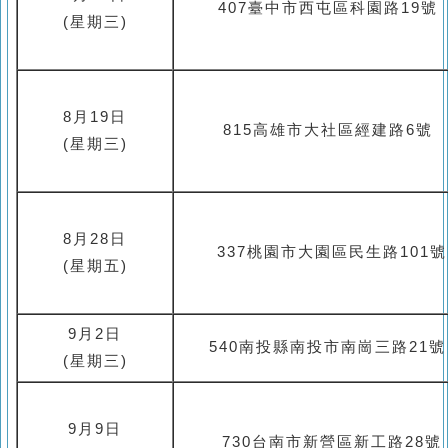
407臺中市西屯區科園路19號
(
星期三
)
8
月
19
日
815高雄市大社區經建路6
(
星期三
)
8
月
28
日
337桃園市大園區民生路10
(
星期五
)
9
月
2
日
540南投縣南投市南崗三路2
(
星期三
)
9
月
9
日
730台南市新營區新工路28