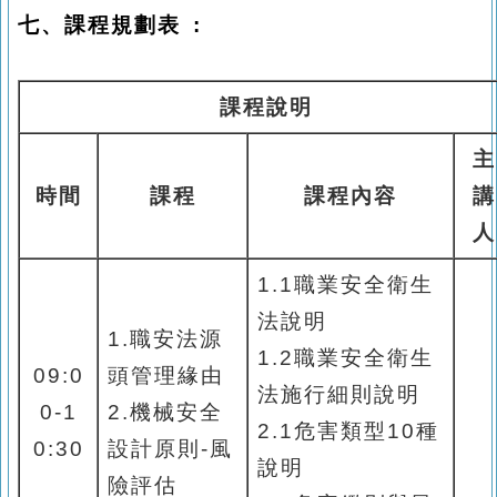
七、課程規劃表 :
課程說明
主
時間
課程
課程內容
講
人
1.1
職業安全衛生
法說明
1.
職安法源
1.2
職業安全衛生
09:0
頭管理緣由
法施行細則說明
0-1
2.
機械安全
2.1
危害類型
10
種
0:30
設計原則
-
風
說明
險評估