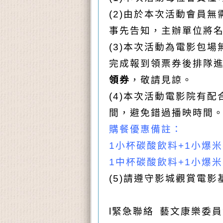
(2)
由於本次活動會員無
事先告知，主辦單位將
(3)
本次活動為電影包場
完成報到領票券後排隊
領券
，敬請見諒。
(4)
本次活動電影院有配
間，避免錯過播映時間
購餐優惠備註：
1
小杯碳酸飲料+1小爆米
1
中杯碳酸飲料+1小爆米
(5)
請遵守影城觀賞電影
l
緊急聯絡
藝文康樂