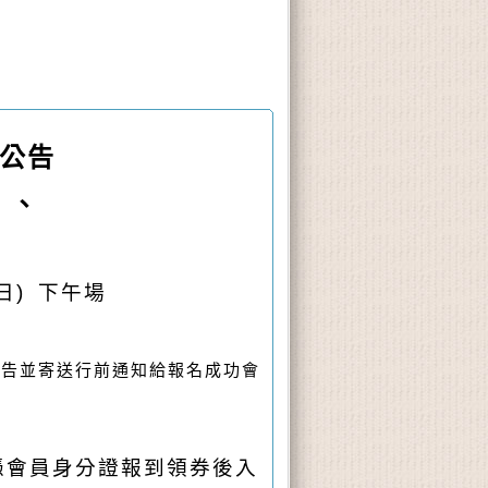
公告
』、
(日) 下午場
公告並寄送行前通知給報名成功會
憑會員身分證報到領券後入