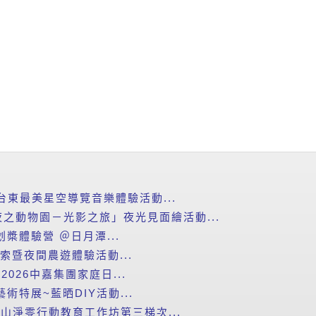
台東最美星空導覽音樂體驗活動...
之動物園－光影之旅」夜光見面繪活動...
划槳體驗營 ＠日月潭...
探索暨夜間農遊體驗活動...
2026中嘉集團家庭日...
藝術特展~藍晒DIY活動...
里山淨零行動教育工作坊第三梯次...