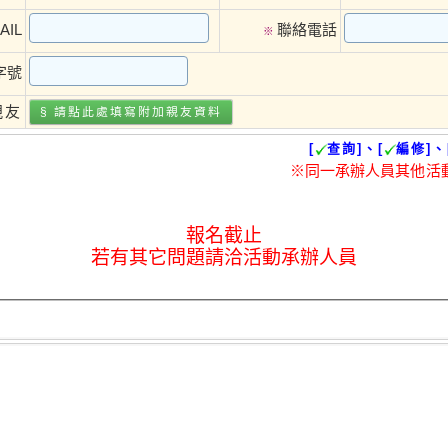
AIL
聯絡電話
※
字號
親友
§ 請點此處填寫
附加親友
資料
[
查詢]、[
編修]、
※同一承辦人員其他活
報名截止
若有其它問題請洽活動承辦人員