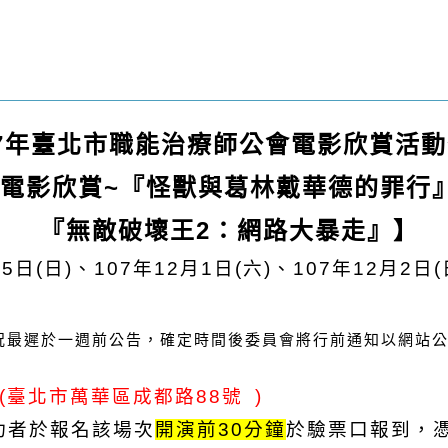
7
年臺北市職能治療師公會電影欣賞活動
電影欣賞~『怪獸與葛林戴華德的罪行
『無敵破壞王2：網路大暴走』】
5日(日)、107年12月1日(六)、107年12月2日
況最遲於一週前公告，確定時間後委員會將行前通知以網站
(臺北市萬華區成都路88號
)
功者於報名該場次
開演前30分鐘
於驗票口報到，