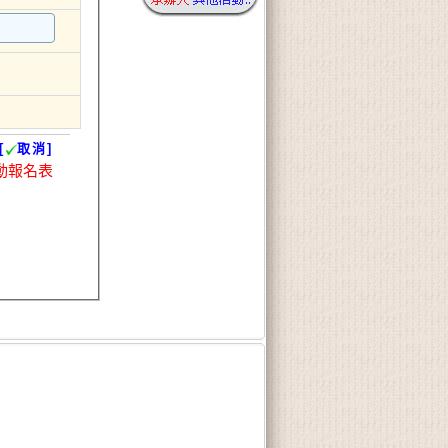
[
取消]
動報名表