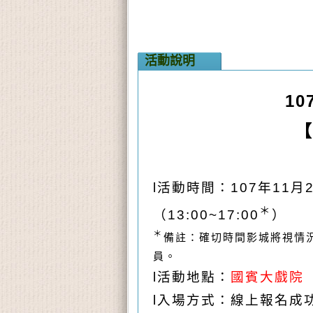
活動說明
10
【
l
活動時間：107年11月2
＊
（13:00~17:00
）
＊
備註：確切時間影城將視情
員。
l
活動地點：
國賓大戲院 
l
入場方式：線上報名成