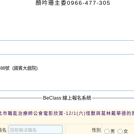
顏吟珊主委0966-477-305
8號 (國賓大戲院)
BeClass 線上報名系統
臺北市職能治療師公會電影欣賞-12/1(六)怪獸與葛林戴華德的
姓名
性別
男
女