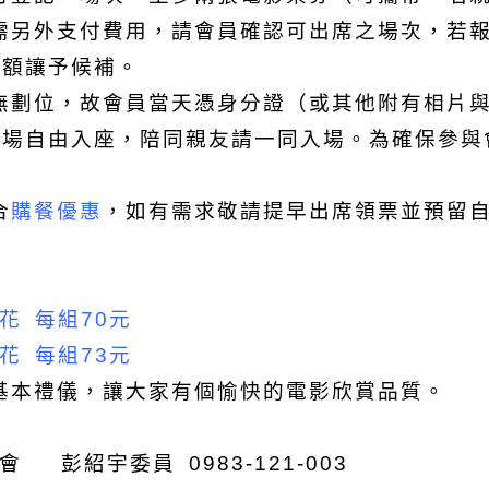
需另外支付費用，請會員確認可出席之場次，若
名額讓予候補。
無劃位，故會員當天憑身分證（或其他附有相片
進場自由入座，陪同親友請一同入場。為確保參與
合
購餐優惠
，
如有需求敬請提早出席領票並預留
。
花 每組70元
花 每組73元
基本禮儀，讓大家有個愉快的電影欣賞品質。
委員會
彭紹宇委員 0983-121-003