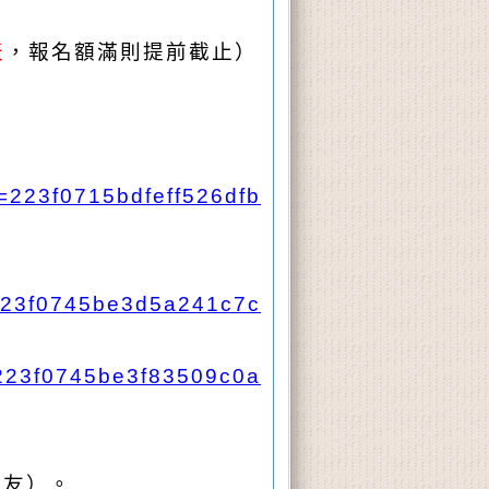
天
，報名額滿則提前截止）
d=223f0715bdfeff526dfb
=223f0745be3d5a241c7c
=223f0745be3f83509c0a
親友）。