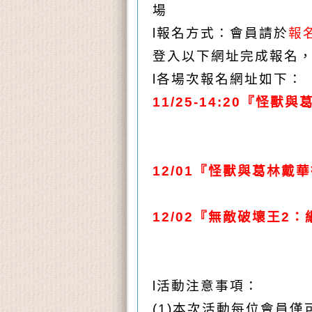
場
l
報名方式
：會員請於
報
登入以下網址完成報名
l
各場次報名網址如下：
11/25
-14:20
『怪獸與葛
12/01
『怪獸與葛林戴華
12/02
『無敵破壞王2：
l
活動注意事項：
(1)
本次活動每位會員僅