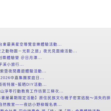
台東最美星空導覽音樂體驗活動...
之動物園－光影之旅」夜光見面繪活動...
划槳體驗營 ＠日月潭...
平溪小旅行...
探索暨夜間農遊體驗活動...
2026中嘉集團家庭日...
藝術特展~藍晒DIY活動...
里山淨零行動教育工作坊第三梯次...
書屋暑期限定活動】原住民族文化親子密室逃脫～消失的排灣
自然教室——夜訪小野柳報名表...