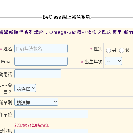
BeClass 線上報名系統
營養精神醫學新時代系列講座：Omega-
姓名
性別
※
※
男
女
Email
出生年次
※
※
動電話
NPR會
員？
職業別
作單位
若無優惠代碼請填無
惠代碼