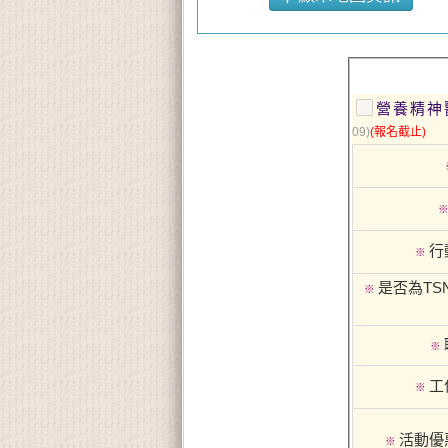
09)
(報名截止)
行
※
是否為TS
※
※
工
※
活動優
※