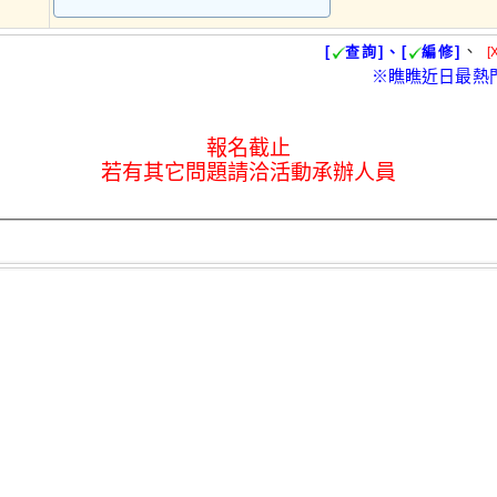
、
[
查詢]、[
編修]
[
※瞧瞧近日最熱
報名截止
若有其它問題請洽活動承辦人員