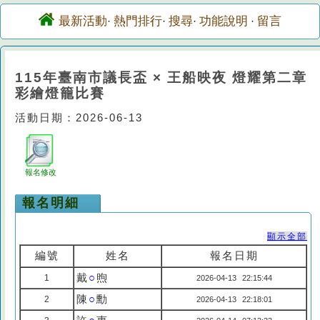
最新活動
熱門排行
搜尋
功能說明
留言
·
·
·
·
115年臺南市議長盃 × 王船映夜 燈耀第二章
彩繪燈籠比賽
活動日期：2026-06-13
報名修改
報名明細
顯示全部
編號
姓名
報名日期
戴
○
煦
1
2026-04-13 22:15:44
陳
○
勳
2
2026-04-13 22:18:01