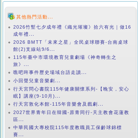
其他熱門活動...
2026竹塹七夕成年禮《織光璀璨》拾六有光｜做16
成年禮...
2026 BMTT「未來之星」全民桌球聯賽-台南桌球
館(2)支線站9/6...
115年臺中市環境教育兒童劇場《神奇轉生之
旅》...
噍吧哖事件歷史場域台語走讀...
小回聲兒童音樂劇...
行天宮問心書院115年健康關懷系列-【晚安，安心
眠】講座(9-10月)...
行天宮敦化本館-115年音樂會及戲劇...
2027世界青年日在韓國-原青同行-天主教會花蓮教
區...
中華民國大專校院115年度教職員工保齡球錦標
賽...