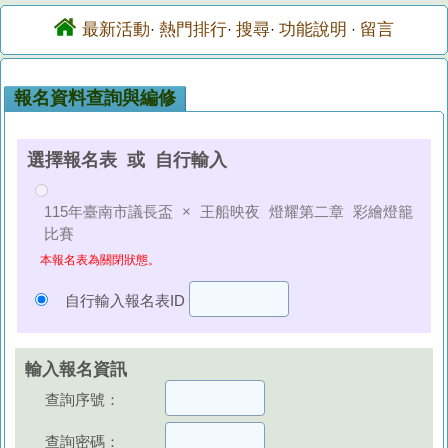
最新活動
熱門排行
搜尋
功能說明
留言
·
·
·
·
報名資料查詢與編修
選擇報名表 或 自行輸入
115年臺南市議長盃 × 王船映夜 燈耀第二章 彩繪燈籠
比賽
本報名表為關閉狀態。
自行輸入報名表ID
輸入報名資訊
查詢序號：
查詢密碼：