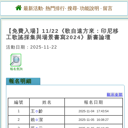
最新活動
熱門排行
搜尋
功能說明
留言
·
·
·
·
【免費入場】11/22《歌自遠方來：印尼移
工歌謠採集與場景書寫2024》新書論壇
活動日期：2025-11-22
報名查詢
報名明細
顯示全部
編號
姓名
報名日期
王
○
齡
1
2025-11-04 17:43:54
賴
○
潔
2
2025-11-05 16:08:27