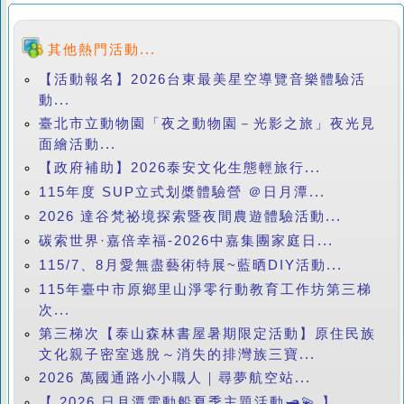
其他熱門活動...
【活動報名】2026台東最美星空導覽音樂體驗活
動...
臺北市立動物園「夜之動物園－光影之旅」夜光見
面繪活動...
【政府補助】2026泰安文化生態輕旅行...
115年度 SUP立式划槳體驗營 ＠日月潭...
2026 達谷梵祕境探索暨夜間農遊體驗活動...
碳索世界·嘉倍幸福-2026中嘉集團家庭日...
115/7、8月愛無盡藝術特展~藍晒DIY活動...
115年臺中市原鄉里山淨零行動教育工作坊第三梯
次...
第三梯次【泰山森林書屋暑期限定活動】原住民族
文化親子密室逃脫～消失的排灣族三寶...
2026 萬國通路小小職人｜尋夢航空站...
【 2026 日月潭電動船夏季主題活動🛥️💫 】...