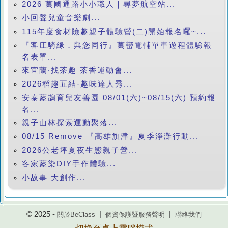
2026 萬國通路小小職人｜尋夢航空站...
小回聲兒童音樂劇...
115年度食材險趣親子體驗營(二)開始報名囉~...
『客庄騎緣．與您同行』萬巒電輔單車遊程體驗報
名表單...
來宜蘭‧找茶趣 茶香運動會...
2026稻趣五結-趣味達人秀...
安泰藍鵲育兒友善園 08/01(六)~08/15(六) 預約報
名...
親子山林探索運動聚落...
08/15 Remove 『高雄旗津』夏季淨灘行動...
2026公老坪夏夜生態親子營...
客家藍染DIY手作體驗...
小故事 大創作...
© 2025 -
|
|
關於BeClass
個資保護暨服務聲明
聯絡我們