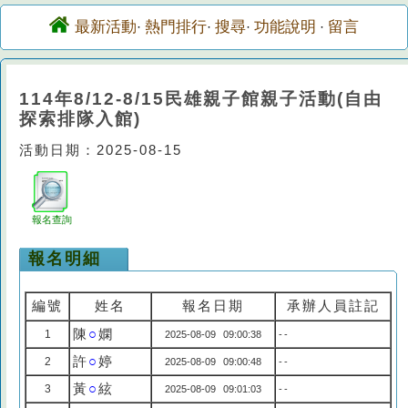
最新活動
熱門排行
搜尋
功能說明
留言
·
·
·
·
114年8/12-8/15民雄親子館親子活動(自由
探索排隊入館)
活動日期：2025-08-15
報名查詢
報名明細
編號
姓名
報名日期
承辦人員註記
陳
○
嫻
1
2025-08-09 09:00:38
--
許
○
婷
2
2025-08-09 09:00:48
--
黃
○
絃
3
2025-08-09 09:01:03
--