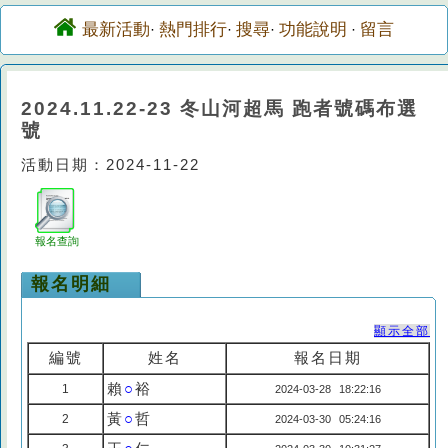
最新活動
熱門排行
搜尋
功能說明
留言
·
·
·
·
2024.11.22-23 冬山河超馬 跑者號碼布選
號
活動日期：2024-11-22
報名查詢
報名明細
顯示全部
編號
姓名
報名日期
賴
○
裕
1
2024-03-28 18:22:16
黃
○
哲
2
2024-03-30 05:24:16