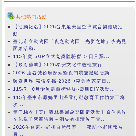
其他熱門活動...
【活動報名】2026台東最美星空導覽音樂體驗活
動...
臺北市立動物園「夜之動物園－光影之旅」夜光見
面繪活動...
115年度 SUP立式划槳體驗營 ＠日月潭...
【政府補助】2026泰安文化生態輕旅行...
2026 達谷梵祕境探索暨夜間農遊體驗活動...
碳索世界·嘉倍幸福-2026中嘉集團家庭日...
115/7、8月愛無盡藝術特展~藍晒DIY活動...
115年臺中市原鄉里山淨零行動教育工作坊第三梯
次...
第三梯次【泰山森林書屋暑期限定活動】原住民族
文化親子密室逃脫～消失的排灣族三寶...
2026年台東小野柳自然教室——夜訪小野柳報名
表...