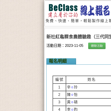
免費、快速、簡單，輕鬆製作線上報
新社紅龜粿食農體驗趣（三代同
活動日期：2023-11-05
體驗活動
報名明細
編號
姓名
1
辛
○
玲
2
陳
○
怡
3
黃
○
碩
4
李
○
昀