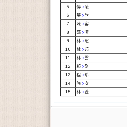
5
傅
○
陵
6
張
○
欣
7
陳
○
容
8
鄭
○
潔
9
林
○
瑄
10
林
○
邦
11
林
○
雲
12
賴
○
姿
13
程
○
珍
14
施
○
安
15
林
○
萱