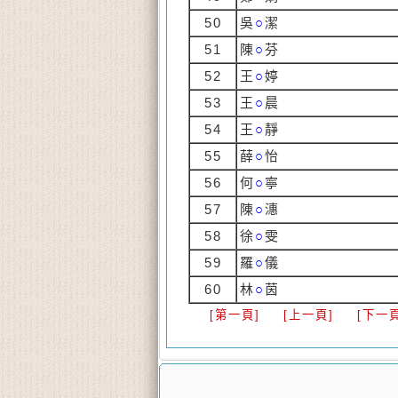
50
吳
○
潔
51
陳
○
芬
52
王
○
婷
53
王
○
晨
54
王
○
靜
55
薛
○
怡
56
何
○
寧
57
陳
○
潓
58
徐
○
雯
59
羅
○
儀
60
林
○
茵
[第一頁]
[上一頁]
[下一頁