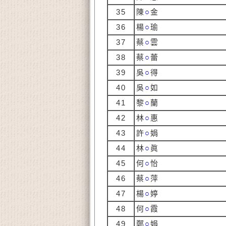
35
陳
○
金
36
楊
○
瑜
37
蔡
○
雲
38
蔡
○
蕾
39
吳
○
得
40
吳
○
如
41
黎
○
蘭
42
林
○
惠
43
許
○
娟
44
林
○
眞
45
何
○
怡
46
蔡
○
萍
47
楊
○
婷
48
何
○
霞
49
鄭
○
娟