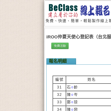
免費、快速、簡單，輕鬆製作線上報
iROO仲夏天使心登記表（台北
免費活動
報名明細
編號
姓名
31
石
○
齡
32
陳
○
岑
33
鄭
○
琼
34
陳
○
戀