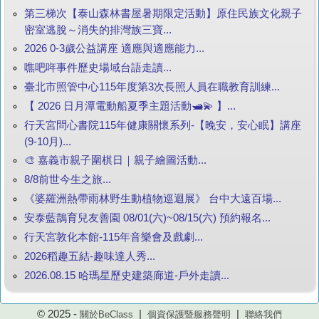
第三梯次【泰山森林書屋暑期限定活動】原住民族文化親子
密室逃脫～消失的排灣族三寶...
2026 0-3歲公益講座 適應與適應能力...
噍吧哖事件歷史場域台語走讀...
臺北市照管中心115年度第3次長照人員在職教育訓練...
【 2026 日月潭電動船夏季主題活動🛥️💫 】...
行天宮問心書院115年健康關懷系列-【晚安，安心眠】講座
(9-10月)...
🎨 嘉義市親子圍棋日｜親子繪圖活動...
8/8前世今生之旅...
《婆羅洲熱帶雨林野生動植物巡迴展》 台中大遠百場...
安泰藍鵲育兒友善園 08/01(六)~08/15(六) 預約報名...
行天宮敦化本館-115年音樂會及戲劇...
2026稻趣五結-趣味達人秀...
2026.08.15 哈瑪星歷史建築廊道-戶外走讀...
© 2025 -
|
|
關於BeClass
個資保護暨服務聲明
聯絡我們