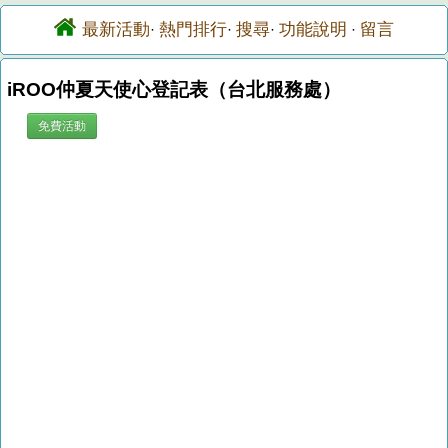
最新活動
熱門排行
搜尋
功能說明
留言
·
·
·
·
iROO仲夏天使心登記表（台北服務處）
免費活動