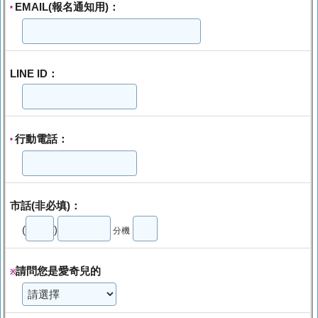
EMAIL(報名通知用)：
*
LINE ID：
行動電話：
*
市話(非必填)：
(
)
分機
請問您是愛奇兒的
※