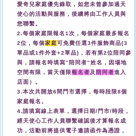
愛奇兒家庭優先錄取，如您未曾參加過天
使心的活動與服務，後續將由工作人員與
您聯繫。
2.每個家庭限報名1次，每個家庭最多報名
2
位，
每個
家庭
可免費任選3件服飾商品(
3
單品或
1件外套+2單品)
，若有第2位陪同參
與，請報名時填寫"陪同者"姓名，因場地
空間有限，當天僅限
報名者
及
陪同者
進入
店面）。
3.本次共開放6間門市選擇，
每時段限8個
家庭報名。
4.請填寫線上表單，選擇日期/門市/時段，
經天使心工作人員聯繫確認後才算報名成
功，活動前將提供電子邀請函作為憑證，