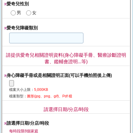
愛奇兒性別
※
男
女
愛奇兒障礙類別
※
請提供愛奇兒相關證明資料(身心障礙手冊、醫療診斷證明
書、鑑輔會證明...等)
身心障礙手冊或是相關證明正面(可以手機拍照後上傳)
※
檔案大小上限：
5,000KB
檔案類型：
圖形(jpg、png、gif)、Pdf 檔
請選擇日期/分店/時段
請選擇日期/分店/時段
※
每時段限8個家庭