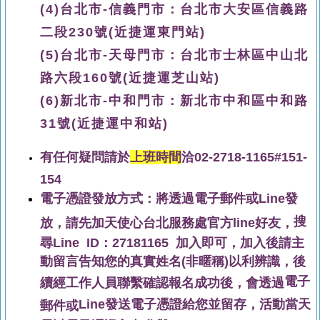
(4)台北市-信義門市：台北市大安區信義路
二段230號(近捷運東門站)
(5)台北市-天母門市：台北市士林區中山北
路六段160號(近捷運芝山站)
(6)新北市-中和門市：新北市中和區中和路
31號(近捷運中和站)
有任何疑問請於
上班時間
洽02-2718-1165#151-
154
電子憑證發放方式：將透過電子郵件或Line發
搜
放，請先加天使心台北服務處官方line好友，
尋Line ID：27181165 加入即可，加入後請主
動留言告知您的真實姓名(非暱稱)以利辨識，後
電子
續經工作人員聯繫確認報名成功後，會透過
Line發送電子憑證給您並留存，活動當天
郵件或