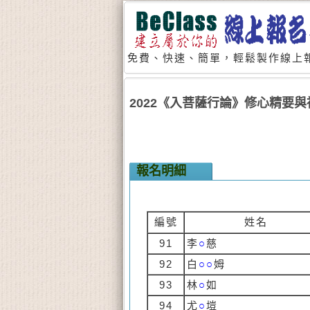
免費、快速、簡單，輕鬆製作線上報
2022《入菩薩行論》修心精要
報名明細
編號
姓名
91
李
○
慈
92
白
○○
姆
93
林
○
如
94
尤
○
塏