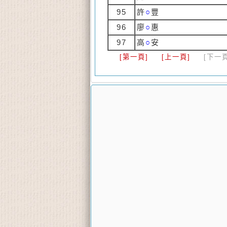
95
許
○
豐
96
廖
○
惠
97
高
○
安
[第一頁]
[上一頁]
[下一頁