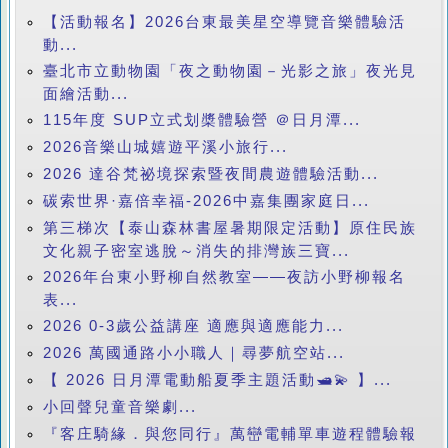
【活動報名】2026台東最美星空導覽音樂體驗活
動...
臺北市立動物園「夜之動物園－光影之旅」夜光見
面繪活動...
115年度 SUP立式划槳體驗營 ＠日月潭...
2026音樂山城嬉遊平溪小旅行...
2026 達谷梵祕境探索暨夜間農遊體驗活動...
碳索世界·嘉倍幸福-2026中嘉集團家庭日...
第三梯次【泰山森林書屋暑期限定活動】原住民族
文化親子密室逃脫～消失的排灣族三寶...
2026年台東小野柳自然教室——夜訪小野柳報名
表...
2026 0-3歲公益講座 適應與適應能力...
2026 萬國通路小小職人｜尋夢航空站...
【 2026 日月潭電動船夏季主題活動🛥️💫 】...
小回聲兒童音樂劇...
『客庄騎緣．與您同行』萬巒電輔單車遊程體驗報