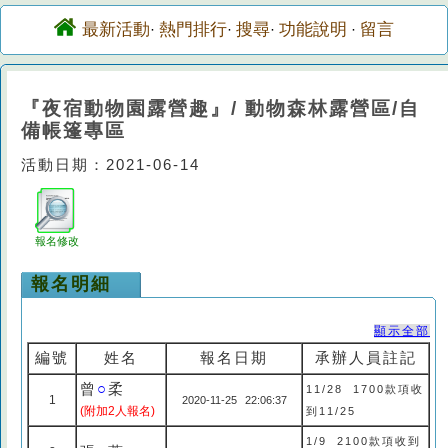
最新活動
熱門排行
搜尋
功能說明
留言
·
·
·
·
『夜宿動物園露營趣』/ 動物森林露營區/自
備帳篷專區
活動日期：2021-06-14
報名修改
報名明細
顯示全部
編號
姓名
報名日期
承辦人員註記
曾
○
柔
11/28 1700款項收
1
2020-11-25 22:06:37
(附加2人報名)
到11/25
1/9 2100款項收到