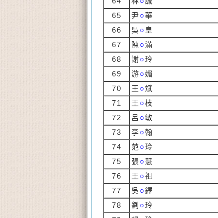
64
林
○
誠
65
尹
○
華
66
吳
○
皇
67
陳
○
滿
68
謝
○
玲
69
游
○
媚
70
王
○
斌
71
王
○
枝
72
呂
○
敏
73
李
○
翰
74
范
○
玲
75
張
○
慧
76
王
○
祖
77
吳
○
鐸
78
劉
○
玲