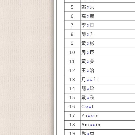
5
郭
○
志
6
高
○
麗
7
李
○
圖
8
陳
○
升
9
黃
○
彬
10
周
○
臣
11
黃
○
美
12
王
○
治
13
月
○○
伸
14
簡
○
玲
15
戴
○
秋
16
C
○○
l
17
Ya
○○
in
18
Am
○○
in
19
鄭
○
益