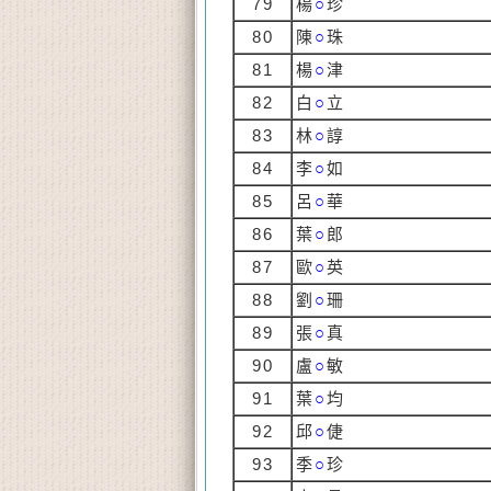
79
楊
○
珍
80
陳
○
珠
81
楊
○
津
82
白
○
立
83
林
○
諄
84
李
○
如
85
呂
○
華
86
葉
○
郎
87
歐
○
英
88
劉
○
珊
89
張
○
真
90
盧
○
敏
91
葉
○
均
92
邱
○
倢
93
季
○
珍