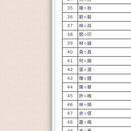
35
陳
○
秋
36
劉
○
毅
37
林
○
尚
38
閻
○
印
39
林
○
誠
40
黃
○
真
41
何
○
娟
42
張
○
淑
43
陳
○
娥
44
陳
○
華
45
許
○
梅
46
林
○
順
47
余
○
倩
48
蕭
○
梅
49
高
○
惠