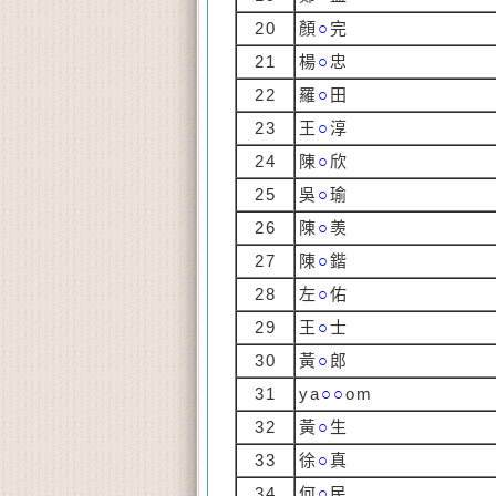
20
顏
○
完
21
楊
○
忠
22
羅
○
田
23
王
○
淳
24
陳
○
欣
25
吳
○
瑜
26
陳
○
羡
27
陳
○
鍇
28
左
○
佑
29
王
○
士
30
黃
○
郎
31
ya
○○
om
32
黃
○
生
33
徐
○
真
34
何
○
民