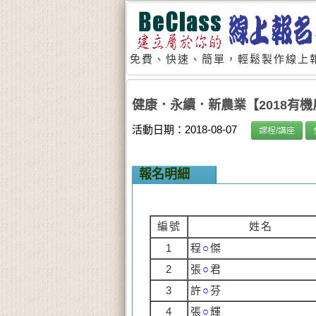
免費、快速、簡單，輕鬆製作線上報
健康．永續．新農業【2018有機
活動日期：2018-08-07
課程/講座
報名明細
編號
姓名
1
程
○
傑
2
張
○
君
3
許
○
芬
4
張
○
輝