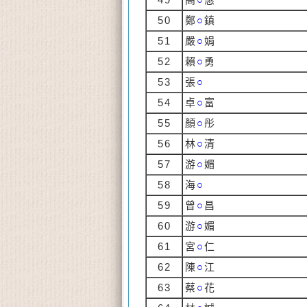
50
鄭
○
鎮
51
嚴
○
娟
52
賴
○
勇
53
張
○
54
卓
○
富
55
顏
○
彤
56
林
○
清
57
游
○
媚
58
海
○
59
曾
○
昌
60
游
○
媚
61
宮
○
仁
62
陳
○
江
63
蔡
○
花