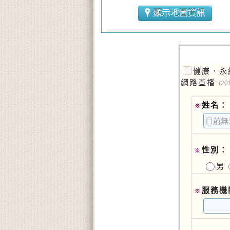
顯示地圖資訊
健康．永
網路直播
(20
姓名：
※
性別：
※
男
服務機
※