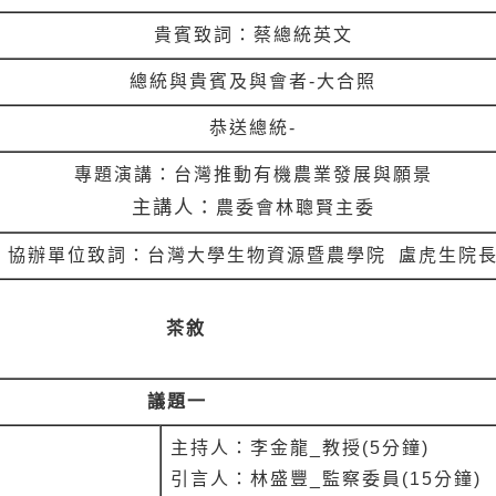
貴賓致詞
：
蔡總統英文
總統與貴賓及與會者-大合照
恭送總統-
專題演講
：台灣推動有機農業發展與願景
主講人：
農委會林聰賢主委
協辦單位致詞
：
台灣大學生物資源暨農學院 盧虎生院
茶敘
議題一
主持人：李金龍_教授(5分鐘)
引言人：林盛豐_監察委員(15分鐘)