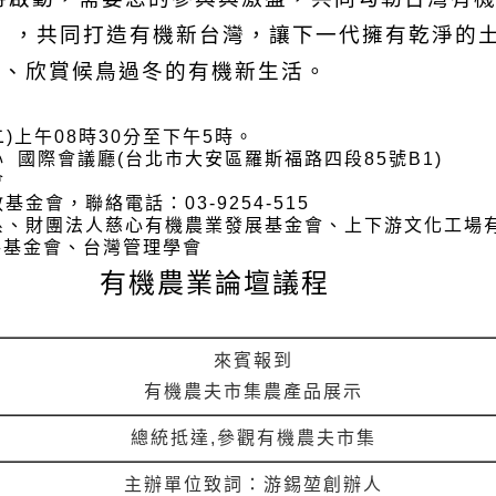
壇」，共同打造有機新台灣，讓下一代擁有乾淨的
鳴、欣賞候鳥過冬的有機新生活。
二)上午08時30分至下午5時。
 國際會議廳(台北市大安區羅斯福路四段85號B1)
會
教基金會
，
聯絡電話
：
03-9254-515
系、財團法人慈心有機農業發展基金會
、
上下游文化工場
基金會
、台灣管理學會
有機農業論壇議程
來賓報到
有機農夫市集農產品展示
總統抵達,參觀有機農夫市集
主辦單位致詞
：
游錫堃創辦人