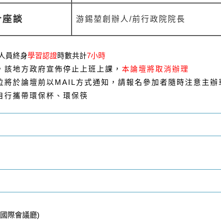
合座談
游錫堃創辦人/前行政院院長
人員終身
學習認證
時數共計
7
小時
，該地方政府宣佈停止上班上課，
本論壇將取消辦理
位將於論壇前以MAIL方式通知，請報名參加者隨時注意主辦
自行攜帶環保杯、環保筷
國際會議廳)