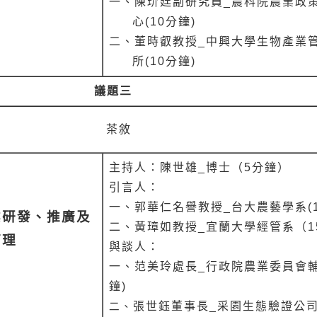
一
、
陳玠廷副研究員_農科院農業政
心(10分鐘)
二
、
董時叡教授_中興大學生物產業
所(10分鐘)
議題三
茶敘
主持人
：
陳世雄_博士（5分鐘）
引言人：
一、
郭華仁名譽教授_台大農藝學系(1
業研發
、
推廣及
二、
黃璋如教授_宜蘭大學經管系（1
管理
與談人
：
一、
范美玲處長_行政院農業委員會輔
鐘)
張世鈺董事長_采園生態驗證公司(
二、