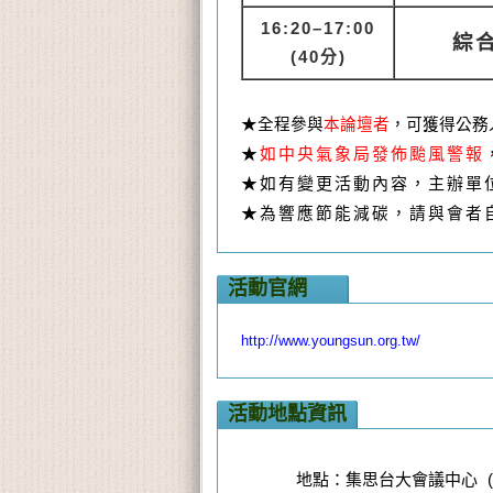
16
:20–17:00
綜
(40
分)
★
全程參與
本論壇者
，可獲得公務
★
如中央氣象局發佈颱風警報
★
如有變更活動內容，主辦單
★
為響應節能減碳，請與會者
活動官網
http://www.youngsun.org.tw/
活動地點資訊
地點：集思台大會議中心 (