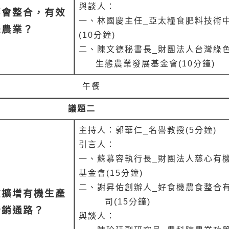
與談人：
部會整合，有效
一、
林國慶主任_亞太糧食肥料技術
機農業？
(10
分鐘)
二
、
陳文德秘書長_財團法人台灣綠
生態農業發展基金會(10分鐘)
午餐
議題二
主持人：郭華仁_名譽教授(5分鐘)
引言人
：
一、
蘇慕容執行長_財團法人慈心有
基金會(15分鐘)
二
、
謝昇佑創辦人_好食機農食整合
效擴增有機生產
司(15分鐘)
行銷通路？
與談人
：