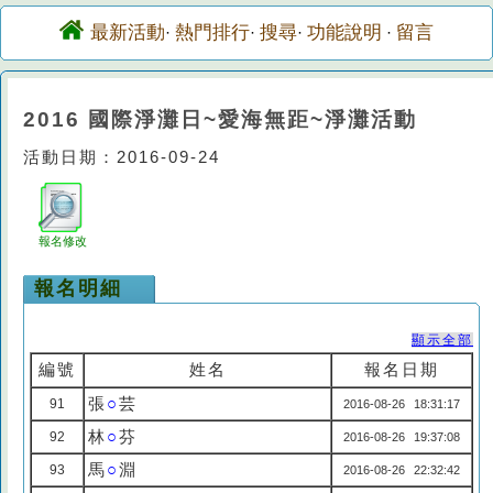
最新活動
熱門排行
搜尋
功能說明
留言
·
·
·
·
2016 國際淨灘日~愛海無距~淨灘活動
活動日期：2016-09-24
報名修改
報名明細
顯示全部
編號
姓名
報名日期
張
○
芸
91
2016-08-26 18:31:17
林
○
芬
92
2016-08-26 19:37:08
馬
○
淵
93
2016-08-26 22:32:42