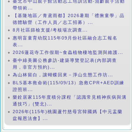
臺北市中山親子館活動志工培訓活動-混齡親子活動
帶領術...
【基隆地區／青鳶雨都】2026暑期「禮揪童學」品
德體驗營（工作人員／志工招募）...
8月社區篩檢支援/考核場次調查...
惠明盲童育幼院115年09月份社區融合志工報名
表...
2026蓮花寺工作假期~食蟲植物棲地監測與維護...
臺中綠美圖公務參訪-建築導覽登記表(內部調查
用，非官方預約)...
為山林留白，讓蝴蝶回來－淨山生態工作坊...
BLS基本救命術(115/09/13）急救CPR+AED訓練
證照班...
樂銓居家115年度積分課程「認識常見精神疾病與溝
通技巧」(雙北)...
2026年(115年)桃園蘆竹慈母宮韓國媽【中元盂蘭
盆報恩法會】...