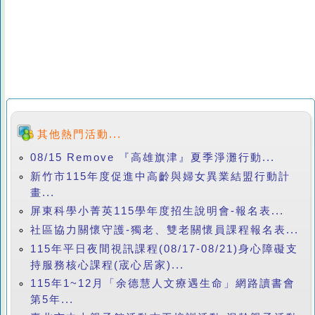
其他熱門活動...
08/15 Remove 『高雄旗津』夏季淨灘行動...
新竹市115年度促進中高齡與婦女異業結盟行動計
畫...
屏東科學小菁英115學年度招生說明會-報名表...
社區協力關懷守護-獨老、雙老關懷員課程報名表...
115年平日夜間視訊課程(08/17-08/21)身心障礙支
持服務核心課程(宬心居家)...
115年1~12月「余德慧人文療遇生命」網路讀書會
第5年...