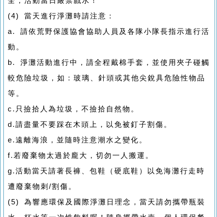
全，活動當日嚴禁戲水！
(4) 當天進行淨灘時請注意：
a. 請依荒野保護協會協助人員及各隊小隊長指示進行活
動。
b. 淨灘活動進行中，請全程戴棉手套，並使用夾子碰觸
較危險垃圾，如：玻璃、針頭或其他尖銳具危險性物品
等。
c.只撿拾人為垃圾，不撿拾自然物。
d.請盡量不要踩在木頭上，以免被釘子割傷。
e.遠離海浪，並隨時注意潮水之變化。
f.若廢棄物太過於龐大，切勿一人搬運。
g.活動當天請著長褲、包鞋（硬底鞋）以免海灘行走時
遭廢棄物刺/割傷。
(5) 為響應環保及國際淨灘日理念，當天請勿攜帶瓶裝