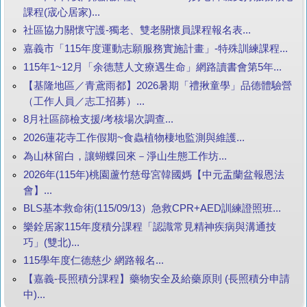
課程(宬心居家)...
社區協力關懷守護-獨老、雙老關懷員課程報名表...
嘉義市「115年度運動志願服務實施計畫」-特殊訓練課程...
115年1~12月「余德慧人文療遇生命」網路讀書會第5年...
【基隆地區／青鳶雨都】2026暑期「禮揪童學」品德體驗營
（工作人員／志工招募）...
8月社區篩檢支援/考核場次調查...
2026蓮花寺工作假期~食蟲植物棲地監測與維護...
為山林留白，讓蝴蝶回來－淨山生態工作坊...
2026年(115年)桃園蘆竹慈母宮韓國媽【中元盂蘭盆報恩法
會】...
BLS基本救命術(115/09/13）急救CPR+AED訓練證照班...
樂銓居家115年度積分課程「認識常見精神疾病與溝通技
巧」(雙北)...
115學年度仁德慈少 網路報名...
【嘉義-長照積分課程】藥物安全及給藥原則 (長照積分申請
中)...