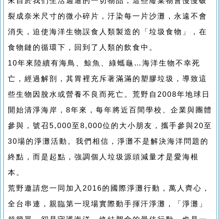
來自於我們生活週遭的一切物品，這些廢棄物會慢慢破
裂成奈米尺寸的微小碎片，汙染每一片沙灘，永遠不會
消失，迫使海洋生物誤食人類製造的「垃圾食物」，在
食物鏈的循環下，回到了人類的飲食中。
10年來陸續有海鳥、鯨魚、綠蠵龜…海洋生物不幸死
亡，經過解剖，其胃裡充斥著滿滿的塑膠垃圾，導致這
些生物因脫水或營養不良而死亡。荒野自2008年地球日
開始清淨海岸，8年來，每年將近百間學校、企業與團體
參與，號召5,000至8,000位的大小朋友，攜手參與20至
30場的淨灘活動。我們相信，淨灘不是解決海洋問題的
終點，而是起點，強調個人垃圾源頭減量才是愛海根
本。
荒野邀請您一同加入2016的國際淨灘行動，萬人齊心，
全台串連，親臨第一現場實際動手揮汗淨灘，「淨灘」