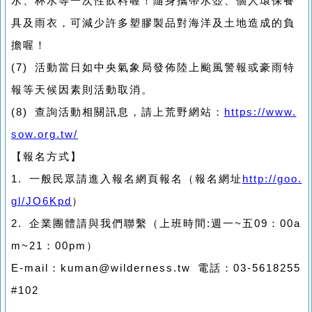
水、杯水等一次性飲料喔！隨身攜帶水壺、個人環保餐
具及雨衣，可減少許多塑膠製品對海洋及土地造成的負
擔喔！
(7) 活動當日如中央氣象局發佈陸上颱風警報或豪雨特
報等天候因素則活動取消。
(8) 查詢活動相關訊息，請上荒野網站：
https://www.
sow.org.tw/
【報名方式】
1. 一般民眾請進入報名網頁報名（報名網址
http://goo.
gl/JO6Kpd
）
2. 企業團體請與我們聯繫（上班時間:週一~五09：00a
m~21：00pm）
E-mail：kuman@wilderness.tw 電話：03-5618255
#102