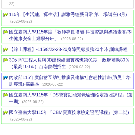
22)
115年【生活纏。禪生活】謝雅秀纏藝日常 第二場講座(8月)
(2026-08-22)
國立臺南大學115年度「教師專長增能-科技資訊與媒體素養/學
生健康安全上網學分班」
(2026-08-22)
【線上課程】-115/8/22-23-29身障照顧服務20小時 訓練課程
3D列印工程人員與3D建模繪圖實務班第01期｜政府補助80％
（最高100％）台南熱烈招生
(2026-08-22)
內政部115年度儲蓄互助社推廣及建構社會韌性計畫(防災士培
訓專班)-嘉義區
(2026-08-22)
國立臺南大學115年「DS寶寶動能知覺瑜珈檢定證照課程」(第
一期)
(2026-08-22)
國立臺南大學115年「CBM寶寶按摩檢定證照課程」(第二期)
(2026-08-22)