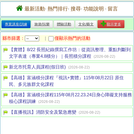
最新活動
熱門排行
搜尋
功能說明
留言
·
·
·
·
專業講座/訓練
旅遊/玩樂
體驗活動
文化/藝文
顯示更多
縣市篩選：
僅顯示熱門的活動
|
【實體】8/22 長照紀錄撰寫工作坊：從資訊整理、重點判斷到
文字表達（專業4.8積分）｜長照積分課程
(2026-08-22)
新北市托育人員課程(假日班)
(2026-08-22)
【高雄】富涵積分課程『視訊+實體』115年08月22日 原住
民、多元族群文化課程
【高雄】富涵積分課程115年08月22.23.24日身心障礙支持服務
核心課程訓練
(2026-08-22)
【直播視訊】消防安全及緊急應變
(2026-08-22)