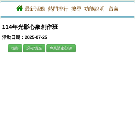
最新活動
熱門排行
搜尋
功能說明
留言
·
·
·
·
114年光影心象創作班
活動日期：2025-07-25
攝影
課程/講座
專業講座/訓練