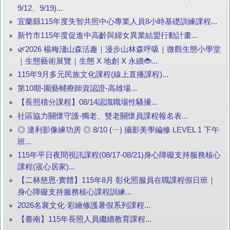
9/12、9/19)...
宜蘭縣115年度失智共照中心專業人員8小時基礎訓練課程...
新竹市115年度促進中高齡與婦女異業結盟行動計畫...
🌿2026 楊梅淺山森活趣｜漫步山林森呼吸｜微觀生態小學堂
｜生態藝術展覽｜生態 X 地創 X 永續🐞...
115年9月多元民族文化課程(線上直播課程)...
第10期-園藝輔療師資認證-高雄場...
【長照積分課程】08/14認識職場性騷擾...
社區協力關懷守護-獨老、雙老關懷員課程報名表...
◎ 達利影像練功房 ◎ 8/10 (ㄧ) 攝影美學編修 LEVEL 1 下午
班...
115年平日夜間視訊課程(08/17-08/21)身心障礙支持服務核心
課程(宬心居家)...
【二林慈恩-實體】115年8月 彰化照服員在職課程假日班｜
身心障礙支持服務核心課程訓練...
2026名襄文化·彩繪修護暑假系列課程...
【臺南】115年長照人員繼續教育課程...