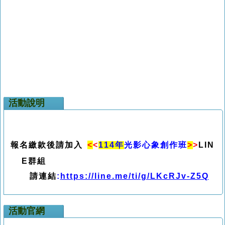
活動說明
報名繳款後請加入
<
<
114年
光影心象創作
班
>
>
LIN
E
群組
請連結
:
https://line.me/ti/g/LKcRJv-Z5Q
活動官網