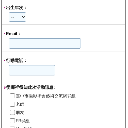
出生年次：
*
Email：
*
行動電話：
*
從哪裡得知此次活動訊息:
※
臺中市攝影學會藝術交流網群組
老師
朋友
FB群組