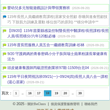
嬰幼兒多元智能遊戲設計與帶領實務班
(2026-09-20)
115年長照人員繼續教育課程(居家安全照顧 吞嚥與進食照顧技
巧 下肢肌力訓練及運動 移位技巧的原則) **積分申請中**
【09/20】115年苗栗縣感染控制暨長照中醫課程/長照課程/長照
人員/長照積分/六年120點必修
(2026-09-20)
115年度長照服務人員五合一繼續教育訓練-杉林
(2026-09-20)
9/20 守護媽媽的青春密碼小分子肽與瑞士蘋果粉讓長輩健康有
活力
頭皮健康養護師丙級證照創業班97期-11509台北04
(2026-09-21)
115年平日夜間視訊班09/21(一)~09/24(四)長照人員八合一課程
(宬心居家)
(2026-09-21)
頁次：
..
..
1
16
17
18
19
20
39
© 2025 -
|
|
關於BeClass
個資保護暨服務聲明
聯絡我們