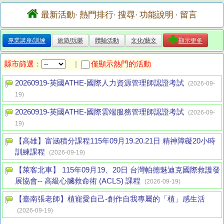
最新活動
熱門排行
搜尋
功能說明
留言
·
·
·
·
專業講座/訓練
旅遊/玩樂
體驗活動
文化/藝文
顯示更多
縣市篩選：
僅顯示熱門的活動
|
20260919-英國ATHE-國際人力資源管理師認證考試
(2026-09-
19)
20260919-英國ATHE-國際雲端服務管理師認證考試
(2026-09-
19)
【高雄】富涵積分課程115年09月19.20.21日 精神障礙20小時
訓練課程
(2026-09-19)
【萊客北車】 115年09月19、20日 台灣帕德魅迪克國際救護發
展協會-- 高級心臟救命術 (ACLS) 課程
(2026-09-19)
【臺南張老師】植寵愛自己-創作自我專屬的「植」感生活
(2026-09-19)