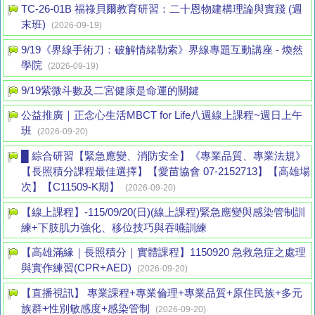
TC-26-01B 福祿貝爾教育研習：二十恩物建構理論與實踐 (週
末班)
(2026-09-19)
9/19《界線手術刀：破解情緒勒索》界線專題互動講座 - 煥然
學院
(2026-09-19)
9/19紫微斗數及二宮健康是命運的關鍵
公益推廣｜正念心生活MBCT for Life八週線上課程~週日上午
班
(2026-09-20)
█ 綜合研習【緊急應變、消防安全】《專業品質、專業法規》
【長照積分課程最佳選擇】【愛苗協會 07-2152713】【高雄場
次】【C11509-K期】
(2026-09-20)
【線上課程】-115/09/20(日)(線上課程)緊急應變與感染管制訓
練+下肢肌力強化、移位技巧與吞嚥訓練
【高雄滿緣｜長照積分｜實體課程】1150920 急救急症之處理
與實作練習(CPR+AED)
(2026-09-20)
【直播視訊】 專業課程+專業倫理+專業品質+原住民族+多元
族群+性別敏感度+感染管制
(2026-09-20)