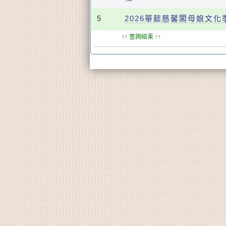
5
2026華懿慈馨閣母娘文化
↑↑ 查詢結束 ↑↑