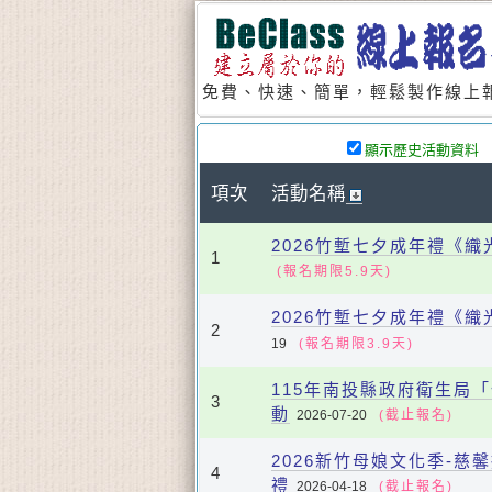
免費、快速、簡單，輕鬆製作線上報
顯示歷史活動資料
項次
活動名稱
2026竹塹七夕成年禮《
1
(報名期限5.9天)
2026竹塹七夕成年禮《
2
19
(報名期限3.9天)
115年南投縣政府衛生局
3
動
2026-07-20
(截止報名)
2026新竹母娘文化季-慈
4
禮
2026-04-18
(截止報名)