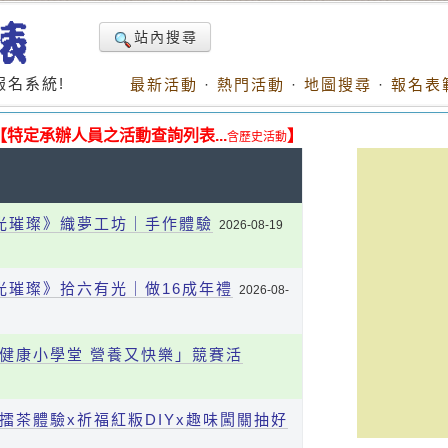
站內搜尋
名系統!
最新活動
·
熱門活動
·
地圖搜尋
·
報名表
【特定承辦人員之活動查詢列表...
】
含歷史活動
織光璀璨》織夢工坊｜手作體驗
2026-08-19
織光璀璨》拾六有光｜做16成年禮
2026-08-
「健康小學堂 營養又快樂」競賽活
馨擂茶體驗x祈福紅粄DIYx趣味闖關抽好