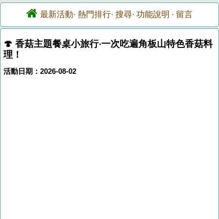
最新活動
熱門排行
搜尋
功能說明
留言
·
·
·
·
🍄 香菇主題餐桌小旅行‧一次吃遍角板山特色香菇料
理！
活動日期：2026-08-02