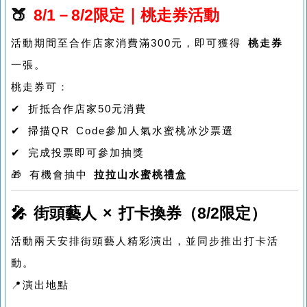
🍑
8/1－8/2限定｜桃走券活動
活動期間至合作店家消費滿300元，即可獲得
桃走券
一張。
桃走券可：
✔ 折抵合作店家50元消費
✔ 掃描QR Code參加人氣水蜜桃冰沙票選
✔ 完成投票即可參加抽獎
🎁 有機會抽中
拉拉山水蜜桃禮盒
🎤 街頭藝人 × 打卡換券（8/2限定）
活動兩天安排街頭藝人精彩演出，並同步推出打卡活
動。
📍演出地點