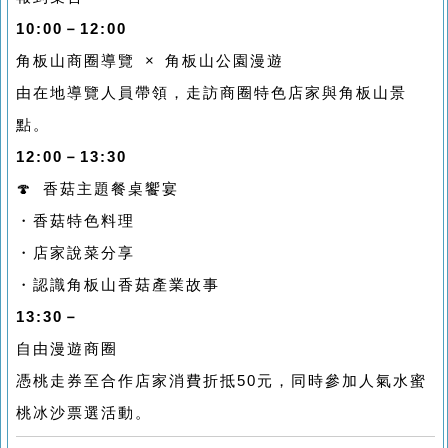
10:00－12:00
角板山商圈導覽 × 角板山公園漫遊
由在地導覽人員帶領，走訪商圈特色店家與角板山景
點。
12:00－13:30
🍄 香菇主題餐桌饗宴
・香菇特色料理
・店家說菜分享
・認識角板山香菇產業故事
13:30－
自由漫遊商圈
憑桃走券至合作店家消費折抵50元，同時參加人氣水蜜
桃冰沙票選活動。