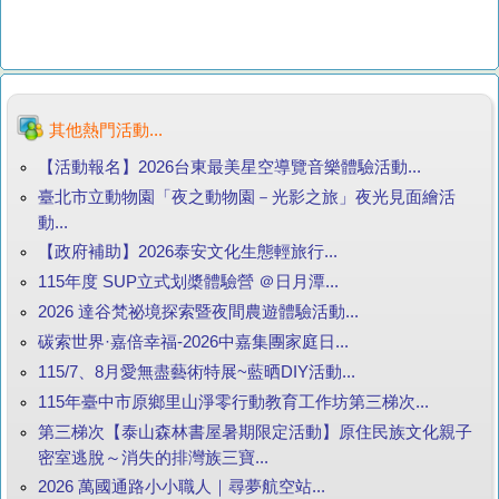
其他熱門活動...
【活動報名】2026台東最美星空導覽音樂體驗活動...
臺北市立動物園「夜之動物園－光影之旅」夜光見面繪活
動...
【政府補助】2026泰安文化生態輕旅行...
115年度 SUP立式划槳體驗營 ＠日月潭...
2026 達谷梵祕境探索暨夜間農遊體驗活動...
碳索世界·嘉倍幸福-2026中嘉集團家庭日...
115/7、8月愛無盡藝術特展~藍晒DIY活動...
115年臺中市原鄉里山淨零行動教育工作坊第三梯次...
第三梯次【泰山森林書屋暑期限定活動】原住民族文化親子
密室逃脫～消失的排灣族三寶...
2026 萬國通路小小職人｜尋夢航空站...