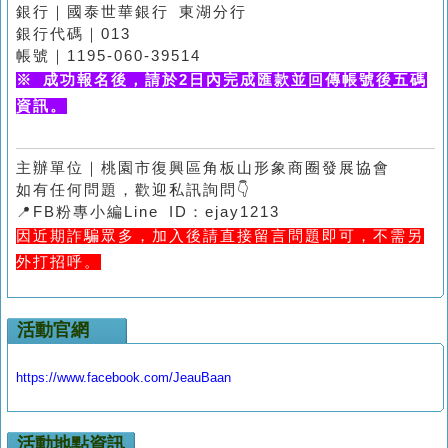
銀行｜國泰世華銀行 東湖分行
銀行代碼｜013
帳號｜1195-060-39514
※ 成功報名後，請於2日內完成匯款並回傳帳號後五碼
資訊。
主辦單位｜桃園市復興區角板山形象商圈發展協會
如有任何問題，歡迎私訊詢問👇
📍FB粉專小編Line ID：ejay1213
因近期詐騙眾多，加入後請直接留言問題即可，不需另
外打招呼。
活動官網
https://www.facebook.com/JeauBaan
活動地點資訊