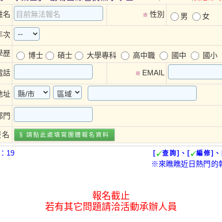
姓名
性別
※
男
女
年次
學歷
博士
碩士
大學專科
高中職
國中
國小
電話
EMAIL
※
地址
部門
報名
§ 請點此處填寫
團體報名
資料
：19
[
查詢]、[
編修]、
※來瞧瞧近日熱門的
報名截止
若有其它問題請洽活動承辦人員