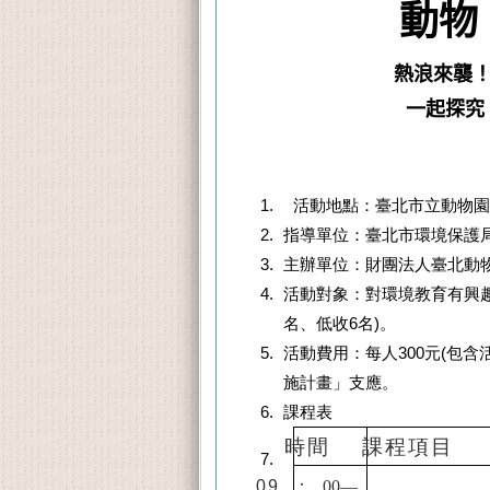
動物
熱浪來襲
一起
探究
活動地點：臺北市立動物園
指導單位：臺北市環境保護
主辦單位：財團法人臺北動
活動對象：對環境教育有興
名、低收
6
名
)。
活動費用：每人
300
元
(
包含
施計畫」支應。
課程表
時間
課程項目
09
：
00—