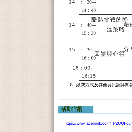
14
：
20—
14
：
40
酷熱挑戰的降
藉
14
：
40—
溫策略
15
：
30
分
15
：
30—
回饋與心得
16
：
00
16：00
-
16:15
繳費方式及其他資訊請詳閱
活動官網
https://www.facebook.com/TPZOOFoun