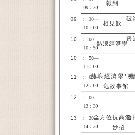
報到
09
：
30
破
09
：
30—
相見歡
10
：
00
透
10
：
00—
熱浪經濟學
10
：
50
10
：
50—
11
：
00
熱浪經濟學*瀕
《
11
：
00—
12
：
00
危故事館
12
：
00—
13
：
30
全方位抗高溫
發
13
：
30—
14
：
20
妙招