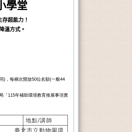
小學堂
生存超能力！
降溫方式。
!
同)，每梯次開放
50
位名額
(
一般
44
局
「
115
年補助環境教育推展事項實
地點/講師
臺北市立動物園環