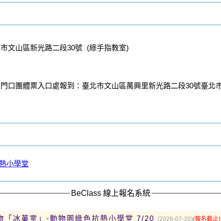
文山區新光路二段30號 (綠手指教室)
門口團體票入口處報到：臺北市文山區萬興里新光路二段30號臺北
抗熱小學堂
BeClass 線上報名系統
物「冰菓室」-動物園綠色抗熱小學堂 7/20
(2026-07-20)
(報名截止)