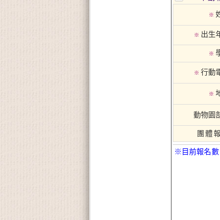
※
出生
※
※
行動
※
※
動物園
團體
※目前報名數