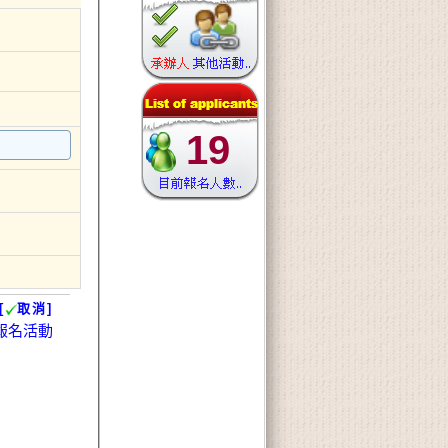
19
[
取消]
報名活動