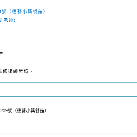
9
號（德藝小築餐館）
)
妍老師
年
盆修復師證照、
209號（德藝小築餐館）