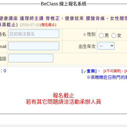
BeClass 線上報名系統
、健康就來 腰酸背痛、女性關懷骨盆、歡
滿截止)
(2026-07-10)
(報名截止)
姓名
性別
※
男
女
ail
出生年次
電話
：0
、
[
查詢]
[X不可編修]、[
※來瞧瞧近日熱門的
報名截止
若有其它問題請洽活動承辦人員