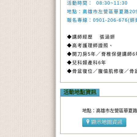
08:30~11:30
活動時間：
20
地點：高雄市左營區華夏路
0901-206-676(
報名專線：
妍
◆
講師經歷
張涵妍
◆
高考護理師證照、
◆
5
6
開刀房
年／脊椎保健講師
◆
6
兒科婦產科
年
◆
骨盆復位／腹值肌修復／骨
活動地點資訊
地點：高雄市左營區華夏路
顯示地圖資訊