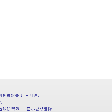
式划槳體驗營 ＠日月潭.
.
地球防衛隊 － 國小暑期營隊.