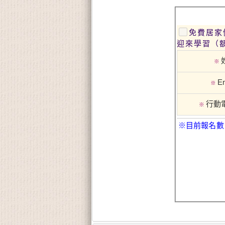
免費居家健康講座 護理師主講 脊椎正
迎來學習（額
※
Em
※
行動
※
※目前報名數