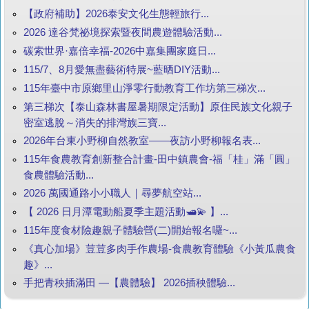
【政府補助】2026泰安文化生態輕旅行...
2026 達谷梵祕境探索暨夜間農遊體驗活動...
碳索世界·嘉倍幸福-2026中嘉集團家庭日...
115/7、8月愛無盡藝術特展~藍晒DIY活動...
115年臺中市原鄉里山淨零行動教育工作坊第三梯次...
第三梯次【泰山森林書屋暑期限定活動】原住民族文化親子
密室逃脫～消失的排灣族三寶...
2026年台東小野柳自然教室——夜訪小野柳報名表...
115年食農教育創新整合計畫-田中鎮農會-福「桂」滿「圓」
食農體驗活動...
2026 萬國通路小小職人｜尋夢航空站...
【 2026 日月潭電動船夏季主題活動🛥️💫 】...
115年度食材險趣親子體驗營(二)開始報名囉~...
《真心加場》荳荳多肉手作農場-食農教育體驗《小黃瓜農食
趣》...
手把青秧插滿田 —【農體驗】 2026插秧體驗...