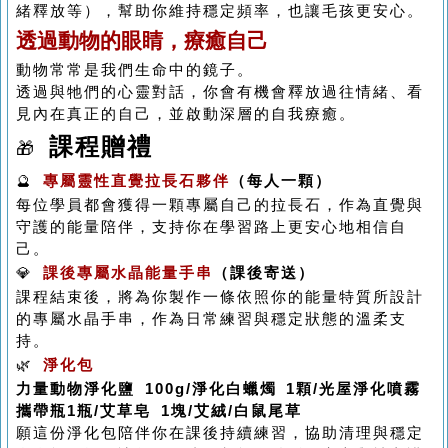
緒釋放等），幫助你維持穩定頻率，也讓毛孩更安心。
透過動物的眼睛，療癒自己
動物常常是我們生命中的鏡子。
透過與牠們的心靈對話，你會有機會釋放過往情緒、看
見內在真正的自己，並啟動深層的自我療癒。
課程贈禮
🎁
🔮
專屬靈性直覺拉長石夥伴
（每人一顆）
每位學員都會獲得一顆專屬自己的拉長石，作為直覺與
守護的能量陪伴，支持你在學習路上更安心地相信自
己。
💎
課後專屬水晶能量手串
（課後寄送）
課程結束後，將為你製作一條依照你的能量特質所設計
的專屬水晶手串，作為日常練習與穩定狀態的溫柔支
持。
🌿
淨化包
力量動物淨化鹽 100g/淨化白蠟燭 1顆/光屋淨化噴霧
攜帶瓶1瓶/艾草皂 1塊/艾絨/白鼠尾草
願這份淨化包陪伴你在課後持續練習，協助清理與穩定