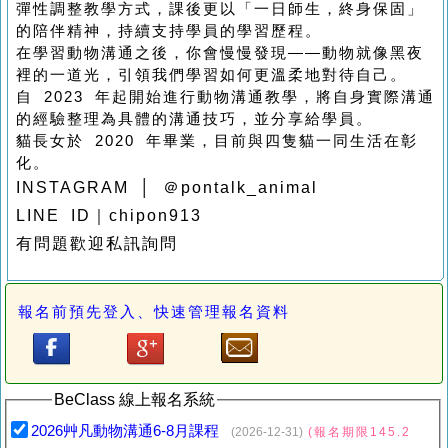
彈性調整教學方式，課後更以「一日師生，終身保固」
的陪伴精神，持續支持學員的學習歷程。
在學習動物溝通之後，你會慢慢發現——動物就像黑夜
裡的一道光，引領我們學習如何更溫柔地對待自己。
自 2023 年起開始進行動物溝通教學，將自身實際溝通
的經驗整理為具體的溝通技巧，並分享給學員。
貓長女於 2020 年畢業，目前與四隻貓一同生活在彰
化。
INSTAGRAM │
＠
pontalk_animal
LINE ID｜chipon913
有問題歡迎私訊詢問
報名前預先登入、快速管理報名資料
BeClass 線上報名系統
2026艸凡動物溝通6-8月課程
(2026-12-31)
(報名期限145.2