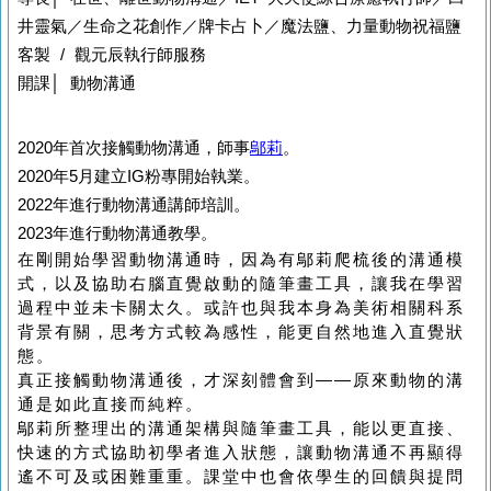
井靈氣／
生命之花創作／牌卡占卜／魔法鹽、力量動物祝福鹽
客製 / 觀元辰執行師服務
開課│ 動物溝通
2020年首次接觸動物溝通，師事
鄔莉
。
2020年5月建立IG粉專開始執業。
2022年進行動物溝通講師培訓。
2023年進行動物溝通教學。
在剛開始學習動物溝通時，因為有鄔莉爬梳後的溝通模
式，以及協助右腦直覺啟動的隨筆畫工具，讓我在學習
過程中並未卡關太久。或許也與我本身為美術相關科系
背景有關，思考方式較為感性，能更自然地進入直覺狀
態。
真正接觸動物溝通後，才深刻體會到——原來動物的溝
通是如此直接而純粹。
鄔莉所整理出的溝通架構與隨筆畫工具，能以更直接、
快速的方式協助初學者進入狀態，讓動物溝通不再顯得
遙不可及或困難重重。課堂中也會依學生的回饋與提問