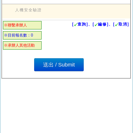
人機安全驗證
[
查詢]、[
編修]、[
取消]
※聯繫承辦人
※目前報名數：0
※承辦人其他活動