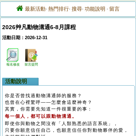
最新活動
熱門排行
搜尋
功能說明
留言
·
·
·
·
2026艸凡動物溝通6-8月課程
活動日期：2026-12-31
報名修改
留言提問
活動說明
你是否曾找過動物溝通師的服務？
也曾在心裡驚呼——怎麼會這麼神奇？
其實，你需要先知道一件很重要的事：
每一個人，都可以跟動物溝通。
即使你與動物之間沒有「人類熟悉的語言系統」，
只要你願意信任自己，也願意信任你對動物夥伴的愛，