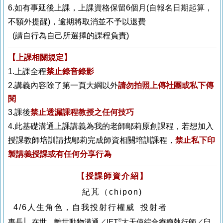
6.如有事延後上課，上課資格保留6個月(自報名日期起算，
不額外提醒)，逾期將取消並不予以退費
(請自行為自己所選擇的課程負責)
【上課相關規定】
1.上課全程
禁止
錄音錄影
2.講義內容除了第一頁大綱以外
請勿拍照上
傳社團或私下傳
閱
3.課後
禁止透漏課程教授之任何技巧
4.此基礎溝通上課講義為我的老師鄔莉原創課程，若想加入
授課教師培訓請找鄔莉完成師資相關培訓課程，
禁止私下印
製講義授課或有任何分享行為
【授課師資介紹】
紀芃（chipon)
4/6人生角色，自我投射行權威 投射者
®
專長│ 在世、離世動物溝通／IET
大天使綜合療癒執行師／臼