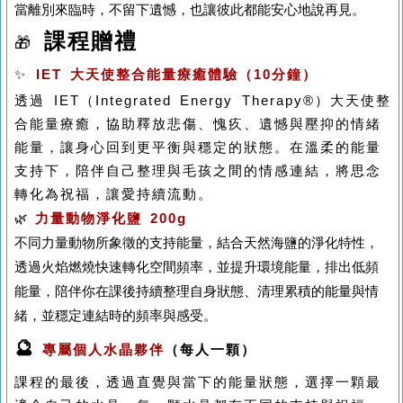
當離別來臨時，不留下遺憾，也讓彼此都能安心地說再見。
課程贈禮
🎁
✨
IET 大天使整合能量療癒體驗（10分鐘）
透過 IET（Integrated Energy Therapy®）大天使整
合能量療癒，協助釋放悲傷、愧疚、遺憾與壓抑的情緒
能量，讓身心回到更平衡與穩定的狀態。在溫柔的能量
支持下，陪伴自己整理與毛孩之間的情感連結，將思念
轉化為祝福，讓愛持續流動。
力量動物淨化鹽 200g
🌿
不同力量動物所象徵的支持能量，結合天然海鹽的淨化特性，
透過火焰燃燒快速轉化空間頻率，並提升環境能量，排出低頻
能量，陪伴你在課後持續整理自身狀態、清理累積的能量與情
緒，並穩定連結時的頻率與感受。
🔮
專屬個人水晶夥伴
（每人一顆）
課程的最後，透過直覺與當下的能量狀態，選擇一顆最