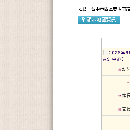
地點：台中市西區忠明南路2
顯示地圖資訊
2026
資源中心）
幼
※
家
※
家
※