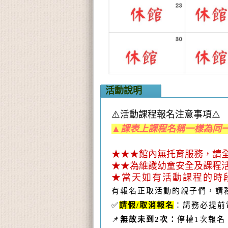
活動說明
⚠️活動課程報名注意事項⚠️
▲課表上課程名稱一樣為同
★★★館內無托育服務，請
★★為維護幼童安全及課程
★當天如有活動課程的時
有報名正取活動的親子們，請
✅
請假
/
取消報名
：請務必提前
📌
無故未到
2
次：
停權
1
次報名