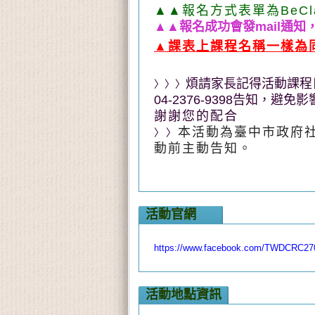
▲▲報名方式表單為BeCl
▲▲
報名成功會發mail通
▲課表上課程名稱一樣為
煩請家長記得活動課程
〉〉〉
04-2376-9398告知，避
謝謝您的配合
本活動為臺中市政府
〉〉
動前主動告知。
活動官網
https://www.facebook.com/TWDCRC27
活動地點資訊