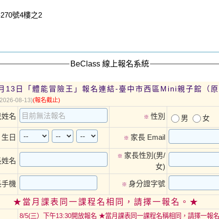
70號4樓之2
BeClass 線上報名系統
年8月13日「體能冒險王」報名連結-臺中市西區Mini親子館（
(2026-08-13)
(報名截止)
兒姓名
性別
※
男
女
生日
家長 Email
※
※
家長性別(男/
※
長姓名
女)
長手機
身分證字號
※
★當月課表同一課程名相同，請擇一報名。★
8/5(三）下午13:30開放報名 ★當月課表同一課程名稱相同，請擇一報