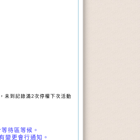
2
，未到記錄滿
次停權下次活動
於等待區等候。
續有變更會行通知。