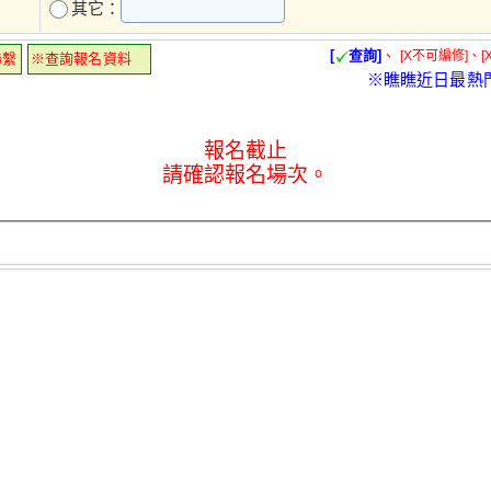
其它：
[
查詢]
、
[X不可編修]、[
聯繫
※查詢報名資料
※瞧瞧近日最熱
報名截止
請確認報名場次。