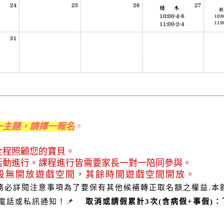
一主題，請擇一報名
。
全程照顧您的寶貝。
活動進行。課程進行皆需要家長一對一陪同參與。
段無開放遊戲空間，其餘時間遊戲空間開放。
.
務必詳閱注意事項為了要保有其他候補轉正取名額之權益
本
📌
電話或私訊通知！
取消或請假累計
3
次
(
含病假
+
事假
)
：