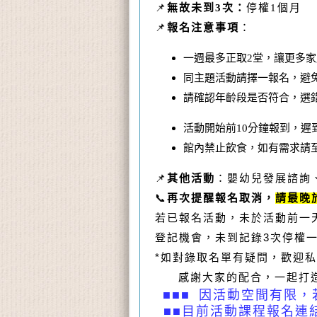
📌
無故未到
3
次：
停權
1
個月
📌
報名注意事項
：
一週最多正取
2
堂，讓更多家
同主題活動請擇一報名，避
請確認年齡段是否符合，選
活動開始前
10
分鐘報到，遲
館內禁止飲食，如有需求請
📌
其他活動
：嬰幼兒發展諮詢
📞
再次提醒報名取消，
請最晚
若已報名活動，未於活動前一
3
登記機會，未到記錄
次停權
*
如對錄取名單有疑問，歡迎私
感謝大家的配合，一起打
■■■ 因活動空間有限
■■目前活動課程報名連結