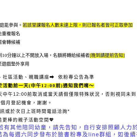
庭能參與。
若該堂課報名人數未達上限，則已報名者皆可正取參加
免重複報名
錯會轉候補
到
10
分鐘以上不開放入場，名額將轉給候補者
[
晚到請提前告知
]
至遊戲墊外享用
、社區活動、親職講座
➡
依粉專公告為準
於活動前一天
(
中午
12:00
前
)
通知我們唷～
12:00
天中午
前取消或當天請假僅限特殊狀況，否則視同未到
一個月登記機會，謝謝。
*
訊或於次日上班時間電話洽詢
💖
造更棒的親子活動空間
，若有其他陪同幼童，請先告知，自行安排照顧人力
為每週六同步發布於臉書粉專及line群組，如後