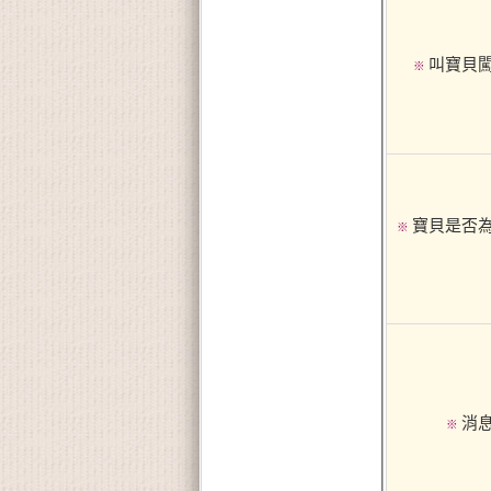
叫寶貝
※
寶貝是否
※
消
※