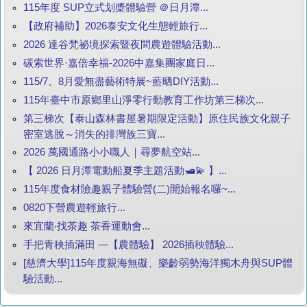
115年度 SUP立式划槳體驗營 ＠日月潭...
【政府補助】2026泰安文化生態輕旅行...
2026 達谷梵祕境探索暨夜間農遊體驗活動...
碳索世界·嘉倍幸福-2026中嘉集團家庭日...
115/7、8月愛無盡藝術特展~藍晒DIY活動...
115年臺中市原鄉里山淨零行動教育工作坊第三梯次...
第三梯次【泰山森林書屋暑期限定活動】原住民族文化親子
密室逃脫～消失的排灣族三寶...
2026 萬國通路小小職人｜尋夢航空站...
【 2026 日月潭電動船夏季主題活動🛥️💫 】...
115年度食材險趣親子體驗營(二)開始報名囉~...
0820下營農遊輕旅行...
來宜蘭‧找茶趣 茶香運動會...
手把青秧插滿田 —【農體驗】 2026插秧體驗...
[慈濟大學]115年度親海無礙、樂齡弱勢海洋獨木舟與SUP體
驗活動...