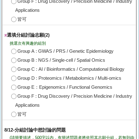
Group F : Drug Discovery / Precision Medicine / Industry
Applications
皆可
選填分組討論志願(2)
※
挑選次有興趣的組別
Group A : GWAS / PRS / Genetic Epidemiology
Group B : NGS / Single-cell / Spatial Omics
Group C : AI / Bioinformatics / Computational Biology
Group D : Proteomics / Metabolomics / Multi-omics
Group E：Epigenomics / Functional Genomics
Group F : Drug Discovery / Precision Medicine / Industry
Applications
皆可
8/12-分組討論中想討論的問題
(請簡要描述，500字以內，有簡述問題者將依照其志願分組，若無則由