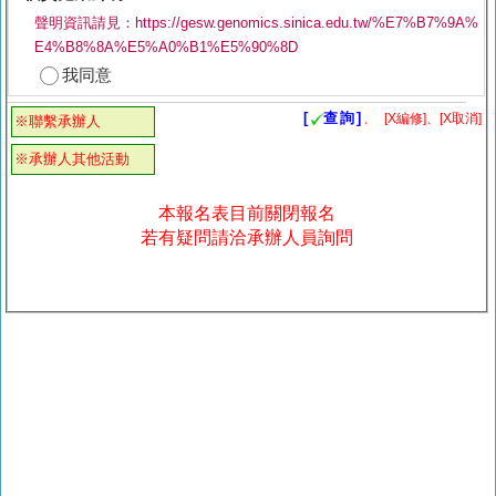
聲明資訊請見：https://gesw.genomics.sinica.edu.tw/%E7%B7%9A%
E4%B8%8A%E5%A0%B1%E5%90%8D
我同意
[
查詢]
、
[X編修]、[X取消]
※聯繫承辦人
※承辦人其他活動
本報名表目前關閉報名
若有疑問請洽承辦人員詢問