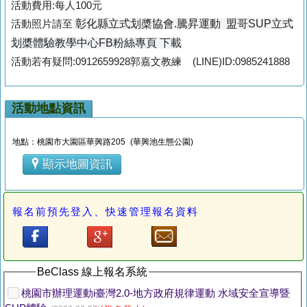
活動費用:每人100元
彰化縣立式划槳協會.騰昇運動 盟哥SUP立式
活動照片請至
划槳體驗
教學中心FB粉絲專頁 下載
活動若有疑問:0912659928郭嘉文教練 (LINE)ID:0985241888
活動地點資訊
地點：桃園市大園區華興路205 (華興池生態公園)
顯示地圖資訊
報名前預先登入、快速管理報名資料
BeClass 線上報名系統
桃園市辦理運動i臺灣2.0-地方政府規律運動 水域安全宣導暨