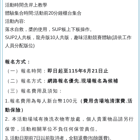
活動時間含岸上教學
體驗集合時間:活動前20分鐘櫃台集合
活動內容:
落水自救，槳的使用，SUP板上下板操作。
SUP2人共板，龍舟版10人共版，趣味活動競賽體驗(請依工作
人員分配版位)
報名方式：
（一）報名時間：
即日起至115年6月21日止
（二）報名方式：
網路報名優先.現場報名為候補
（三）報名費用及須知：
1.報名費用為每人新台幣100元
（費用含場地清潔費.活
動保險）
2. 本活動場域有換洗衣物寄放處，
個人貴重物品請另行
保管
，活動相關單位不負任何保管責任。
3.
活動日期前7日以前取消者，全額退費(扣除匯費)。