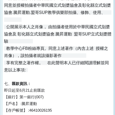
同意並授權拍攝者中華民國立式划槳協會及彰化縣立式划槳
協會.騰昇運動.盟哥SUP教學俱樂部拍攝、修飾、使用、
公開展示本人之肖像， 由拍攝者使用於中華民國立式划槳
協會及 彰化縣立式划槳協會.騰昇運動 盟哥SUP立式划槳體
驗
教學中心FB粉絲專頁。同意上述著作（內含上述 授權之
肖像），該拍攝者就該攝影著作
享有完整之著作權。 在此聲明本人已仔細閱讀理解並同
意以上事項:
七、
匯款資訊：
即日起至6月21止前匯款
【銀行】
第一銀行(007)
【戶名】 :騰昇運動
【存戶帳號】 :46410026195