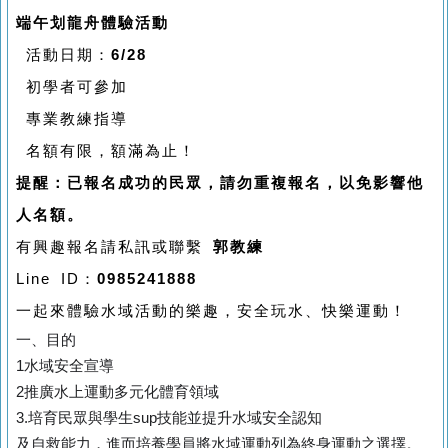
端午划龍舟體驗活動
活動日期：
6/28
初學者可參加
專業教練指導
名額有限，額滿為止！
提醒：已報名成功的民眾，請勿重複報名，以免影響他
人名額。
有興趣報名請私訊或聯繫
郭教練
Line ID：
0985241888
一起來體驗水域活動的樂趣，安全玩水、快樂運動！
一、目的
1水域安全宣導
2推廣水上運動多元化體育領域
3.培育民眾與學生sup技能並提升水域安全認知
及自救能力，進而培養學員將水域運動列為終身運動之選擇。