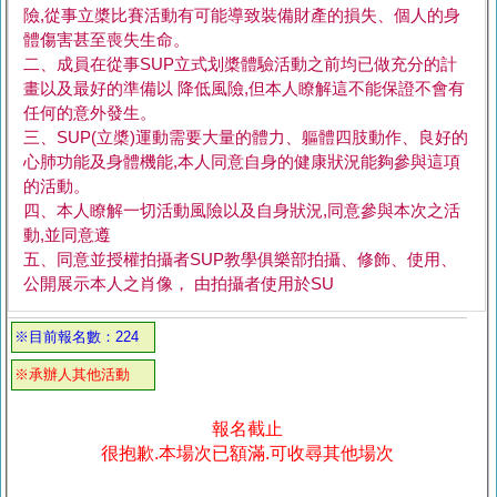
險,從事立槳比賽活動有可能導致裝備財產的損失、個人的身
體傷害甚至喪失生命。
二、成員在從事SUP立式划槳體驗活動之前均已做充分的計
畫以及最好的準備以 降低風險,但本人瞭解這不能保證不會有
任何的意外發生。
三、SUP(立槳)運動需要大量的體力、軀體四肢動作、良好的
心肺功能及身體機能,本人同意自身的健康狀況能夠參與這項
的活動。
四、本人瞭解一切活動風險以及自身狀況,同意參與本次之活
動,並同意遵
五、同意並授權拍攝者SUP教學俱樂部拍攝、修飾、使用、
公開展示本人之肖像， 由拍攝者使用於SU
※目前報名數：224
※承辦人其他活動
報名截止
很抱歉.本場次已額滿.可收尋其他場次