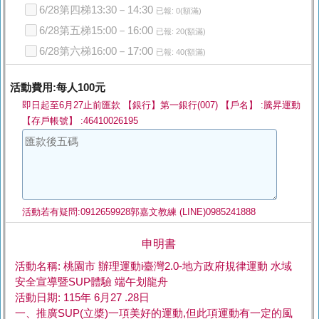
6/28第四梯13:30－14:30
已報: 0(額滿)
6/28第五梯15:00－16:00
已報: 20(額滿)
6/28第六梯16:00－17:00
已報: 40(額滿)
活動費用:每人100元
即日起至6月27止前匯款 【銀行】第一銀行(007) 【戶名】 :騰昇運動
【存戶帳號】 :46410026195
活動若有疑問:0912659928郭嘉文教練 (LINE)0985241888
申明書
活動名稱: 桃園市 辦理運動i臺灣2.0-地方政府規律運動 水域
安全宣導暨SUP體驗 端午划龍舟
活動日期: 115年 6月27 .28日
一、推廣SUP(立槳)一項美好的運動,但此項運動有一定的風