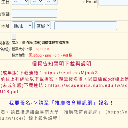
生日
Email
※
※
動電話
地址
※
明(簽
請以上傳拍照(清晰)圖檔或掃描檔為準。
名檔)
檔案大小上限：
5,000KB
檔案類型：
圖形(jpg、png、gif)、Pdf 檔
個資告知聲明下載與說明
成年版)下載連結：https://reurl.cc/Mjnak3
並前往上列網址以下載檔案，親筆簽名後，以圖檔或pdf檔上
未成年版)下載連結：https://academics.nutn.edu.tw/sce
U18.pdf
我要報名-＞請至「推廣教育資訊網」報名！
者，請直接連結至臺南大學「推廣教育資訊網」（https://ac
.edu.tw/sce/）線上報名課程！
：