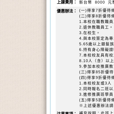
上課費用：
新台幣
8000
元
(一)得享7折優
優惠辦法：
(二)得享8折優待
1.本校在職教職
2.退休教職員工。
3.在校生。
4.與本校簽定為
5.65歲以上銀髮
6.持有身心障礙證
7.本校校友具有
8.10人（含）以
9.參加本校推廣
(三)得享85折
(四)得享9折優待
1.本校校友或3
2.同時報名二班以
3.進修推廣班學員
(五)得享5折優
※上述優惠辦法請
補充說明：此班上課
注意事項：