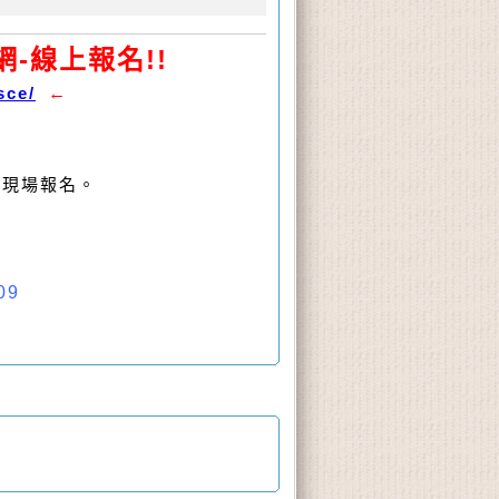
-線上報名!!
sce/
←
組現場報名。
09