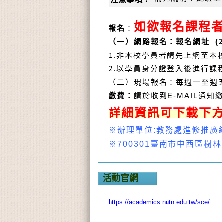
如欲報名課程者
報名
：
（一）網路報名：報名網址 (
1.
非本校學員者請先上網至本
2.
以學員身分證登入後進行課
（二）現場報名：每週一至週五
繳費：
請於收到E-MAIL通
詳細資訊可下載下方
※辦理單位:教務處進修推廣組(06)
※700301臺南市中西區樹
活動官網
https://academics.nutn.edu.tw/sce/