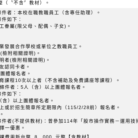
整（〝不含〞教材）。
待條件者：本校在職教職員工（含專任助理）。
條件如下：
員工眷屬(限父母、配偶、子女)。
專業發展合作學校或單位之教職員工。
族(檢附相關證明)。
明者(檢附相關證明)。
校友認同卡者。
上團體報名者。
教育課程10次以上者（不含補助及免費講座等課程）。
優待條件者：5人（含）以上團體報名者。
條件如下：
人（含）以上團體報名者。
上或於招生簡章所定期限內（115/2/28前）報名者。
。
待條件者(不提供教材)：曾參加114年「股市操作實務－運
擇一優惠。
費用新台幣 8 ,000 元整【含教材】