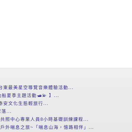
台東最美星空導覽音樂體驗活動...
船夏季主題活動🛥️💫 】...
泰安文化生態輕旅行...
...
智共照中心專業人員8小時基礎訓練課程...
者戶外喘息之旅~「喘息山海，憶路相伴」...