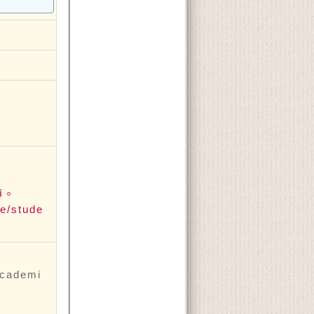
傳。
/stude
ademi