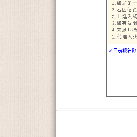
1.如是第
2.若因
址］進入
3.如有疑
4.未滿1
定代理人
※目前報名數