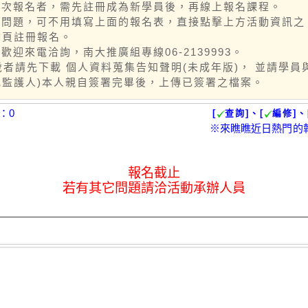
一次報名者，需先註冊成為新學員後，再線上報名課程。
個資問題，可不用填寫上面的報名表，直接點擊上方活動資訊之
網頁註冊報名。
問歡迎來電洽詢，南大推廣組專線06-2139993。
8歲者請先下載 個人資料蒐集告知聲明(未成年版)， 並請學員
或監護人)本人親自簽署完畢後，上傳已簽署之檔案。
：0
[
查詢]、[
編修]、
※來瞧瞧近日熱門的
報名截止
若有其它問題請洽活動承辦人員