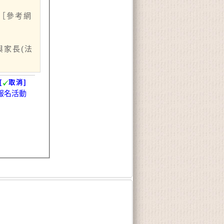
［參考網
與家長(法
[
取消]
報名活動