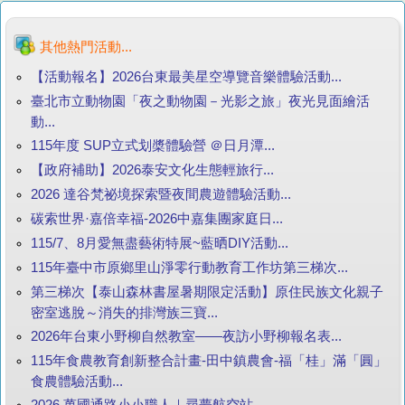
其他熱門活動...
【活動報名】2026台東最美星空導覽音樂體驗活動...
臺北市立動物園「夜之動物園－光影之旅」夜光見面繪活
動...
115年度 SUP立式划槳體驗營 ＠日月潭...
【政府補助】2026泰安文化生態輕旅行...
2026 達谷梵祕境探索暨夜間農遊體驗活動...
碳索世界·嘉倍幸福-2026中嘉集團家庭日...
115/7、8月愛無盡藝術特展~藍晒DIY活動...
115年臺中市原鄉里山淨零行動教育工作坊第三梯次...
第三梯次【泰山森林書屋暑期限定活動】原住民族文化親子
密室逃脫～消失的排灣族三寶...
2026年台東小野柳自然教室——夜訪小野柳報名表...
115年食農教育創新整合計畫-田中鎮農會-福「桂」滿「圓」
食農體驗活動...
2026 萬國通路小小職人｜尋夢航空站...