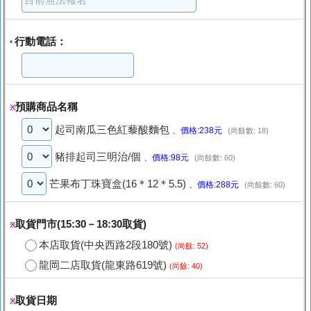
行動電話：
*
預購商品名稱
※
起司南瓜三色紅藜酸麵包
、價格:238元
(尚餘數: 18)
豬排起司三明治/個
、價格:98元
(尚餘數: 60)
芒果布丁珠寶盒(16＊12＊5.5)
、價格:288元
(尚餘數: 60)
取貨門市(15:30－18:30取貨)
※
本店取貨(中央西路2段180號)
(尚餘: 52)
龍岡二店取貨(龍東路619號)
(尚餘: 40)
取貨日期
※