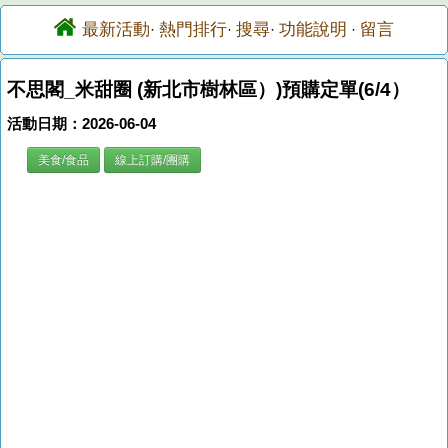
最新活動
熱門排行
搜尋
功能說明
留言
·
·
·
·
不思閣_米甜圈 (新北市樹林區）)預購定單(6/4）
活動日期：2026-06-04
美食/食品
線上訂購/團購