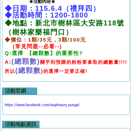
★活動內容★
◆日期：115.6.4（禮拜四）
◆活動時間：1200-1800
◆地點
：新北市樹林區大安路118號
（樹林家樂福門口）
◆價位：1顆/35元，3顆/100元
(常見問題--必看--)
Q:選擇 【總顆數】的重要性?
(總顆數)
A:
關乎到預購的粉粉要拿取的總數量!!!!
(總顆數
)
所以
的選擇一定要正確!
活動官網
https://www.facebook.com/euphrasry.pusge/
活動地點資訊