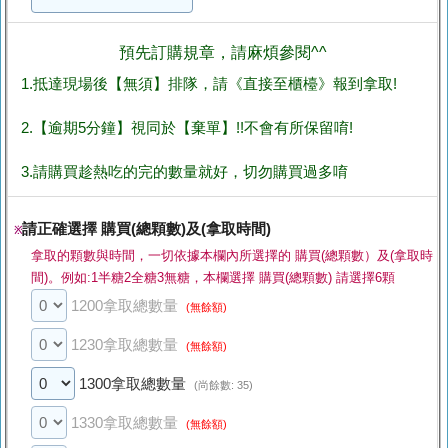
預先訂購規章，請麻煩參閱^^
1.抵達現場後【無須】排隊，請《直接至櫃檯》報到拿取!
2.【逾期5分鐘】視同於【棄單】!!不會有所保留唷!
3.請購買趁熱吃的完的數量就好，切勿購買過多唷
請正確選擇 購買(總顆數)及(拿取時間)
※
拿取的顆數與時間，一切依據本欄內所選擇的 購買(總顆數）及(拿取時
間)。例如:1半糖2全糖3無糖，本欄選擇 購買(總顆數) 請選擇6顆
1200拿取總數量
(無餘額)
1230拿取總數量
(無餘額)
1300拿取總數量
(尚餘數: 35)
1330拿取總數量
(無餘額)