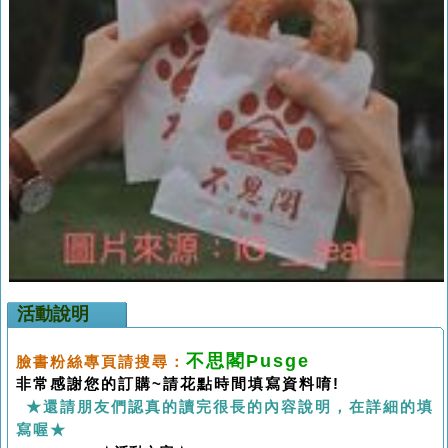
活動說明
不思閣Pusge
臉書粉絲專頁請搜尋：
非常感謝您的訂購~
請花點時間填寫資料唷!
★還請朋友們認真的讀完很長的內容說明，在詳細的填
寫喔★