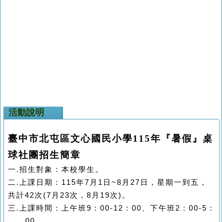
活動說明
臺中市北屯區文心國民小學
115
年『暑假』桌
球社團招生簡章
一
.
招生對象：本校學生。
二
.
上課日期：
115
年
7
月
1
日
~8
月
27
日，星期一到五，
共計
42
次
(7
月
23
次，
8
月
19
次
)
。
三
.
上課時間：上午班
9
：
00-12
：
00
、下午班
2
：
00-5
：
00
。