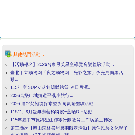
其他熱門活動...
【活動報名】2026台東最美星空導覽音樂體驗活動...
臺北市立動物園「夜之動物園－光影之旅」夜光見面繪活
動...
115年度 SUP立式划槳體驗營 ＠日月潭...
2026音樂山城嬉遊平溪小旅行...
2026 達谷梵祕境探索暨夜間農遊體驗活動...
115/7、8月愛無盡藝術特展~藍晒DIY活動...
115年臺中市原鄉里山淨零行動教育工作坊第三梯次...
第三梯次【泰山森林書屋暑期限定活動】原住民族文化親子
密室逃脫～消失的排灣族三寶...