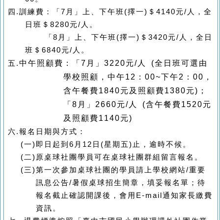
四
.
訓練費：「
7
月」上、下午班
(
擇一
)
＄
4140
元
/
人，全
日班＄
8280
元
/
人。
「
8
月」上、下午班
(
擇一
)
＄
3420
元
/
人，全日
班＄
6840
元
/
人。
中午照顧費：「
7
月」
3220
元
/
人
(
全日班可選由
五
.
學校照顧，中午
12
：
00~
下午
2
：
00
，
含午餐費
1840
元及照顧費
1380
元
)
；
「
8
月」
2660
元
/
人
(
含午餐費
1520
元
及照顧費
1140
元
)
六
.
報名日期與方式：
(
一
)
即日起到
6
月
12
日
(
星期五
)
止，逾時不候。
(
二
)
原桌球社團學員可在桌球社團群組留言報名。
(
三
)
第一次參加桌球社團的學員請上學校網站
/
重要
訊息公告
/
暑假桌球招生簡章，填妥報名單；待
報名截止確認開課後，會用
E-mail
通知家長繳費
資訊。