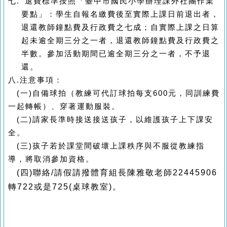
七
.
退費標準按照「臺中市國民小學辦理課外社團作業
要點」：學生自報名繳費後至實際上課日前退出者，
退還教師鐘點費及行政費之七成；自實際上課之日算
起未逾全期三分之一者，退還教師鐘點費及行政費之
半數。參加活動期間已逾全期三分之一者，不予退
還。
八
.
注意事項：
(
一
)
自備球拍（教練可代訂球拍每支
600
元，同訓練費
一起轉帳）、穿著運動服裝。
(
二
)
請家長準時接送接送孩子，以維護孩子上下課安
全。
(
三
)
孩子若於課堂間破壞上課秩序與不服從教練指
導，將取消參加資格。
(
四
)
聯絡
/
請假請撥體育組長陳雅敬老師
22445906
轉
722
或是
725(
桌球教室
)
。