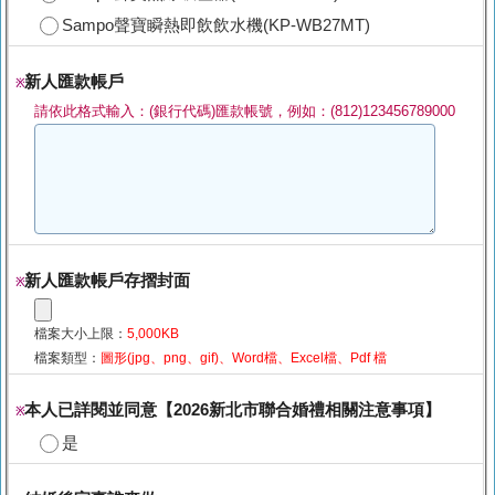
Sampo聲寶瞬熱即飲飲水機(KP-WB27MT)
新人匯款帳戶
※
請依此格式輸入：(銀行代碼)匯款帳號，例如：(812)123456789000
新人匯款帳戶存摺封面
※
檔案大小上限：
5,000KB
檔案類型：
圖形(jpg、png、gif)、Word檔、Excel檔、Pdf 檔
本人已詳閱並同意【2026新北市聯合婚禮相關注意事項】
※
是