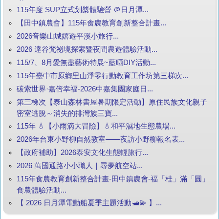
115年度 SUP立式划槳體驗營 ＠日月潭...
【田中鎮農會】115年食農教育創新整合計畫...
2026音樂山城嬉遊平溪小旅行...
2026 達谷梵祕境探索暨夜間農遊體驗活動...
115/7、8月愛無盡藝術特展~藍晒DIY活動...
115年臺中市原鄉里山淨零行動教育工作坊第三梯次...
碳索世界·嘉倍幸福-2026中嘉集團家庭日...
第三梯次【泰山森林書屋暑期限定活動】原住民族文化親子
密室逃脫～消失的排灣族三寶...
115年 💧【小雨滴大冒險】💧和平濕地生態農場...
2026年台東小野柳自然教室——夜訪小野柳報名表...
【政府補助】2026泰安文化生態輕旅行...
2026 萬國通路小小職人｜尋夢航空站...
115年食農教育創新整合計畫-田中鎮農會-福「桂」滿「圓」
食農體驗活動...
【 2026 日月潭電動船夏季主題活動🛥️💫 】...