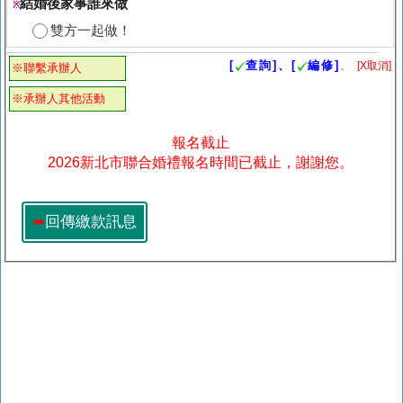
結婚後家事誰來做
※
雙方一起做！
[
查詢]、[
編修]
、
[X取消]
※聯繫承辦人
※承辦人其他活動
報名截止
2026新北市聯合婚禮報名時間已截止，謝謝您。
➠
回傳繳款訊息