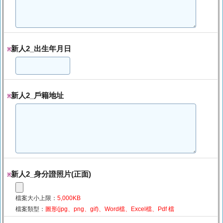
新人2_出生年月日
※
新人2_戶籍地址
※
新人2_身分證照片(正面)
※
檔案大小上限：
5,000KB
檔案類型：
圖形(jpg、png、gif)、Word檔、Excel檔、Pdf 檔