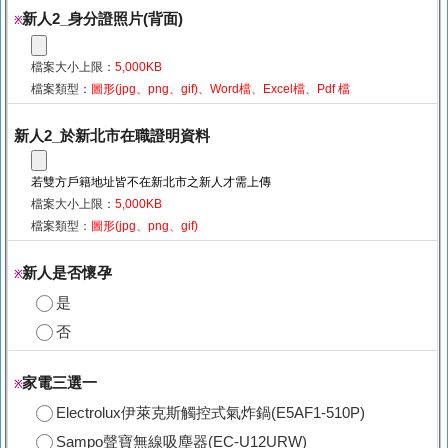
新人2_身分證照片(背面)
※
檔案大小上限：
5,000KB
檔案類型：
圖形(jpg、png、gif)、Word檔、Excel檔、Pdf 檔
新人2_於新北市在職證明資料
若雙方戶籍地址皆不在新北市之新人才需上傳
檔案大小上限：
5,000KB
檔案類型：
圖形(jpg、png、gif)
新人是否懷孕
※
是
否
家電三選一
※
Electrolux伊萊克斯觸控式氣炸鍋(E5AF1-510P)
Sampo聲寶無線吸塵器(EC-U12URW)